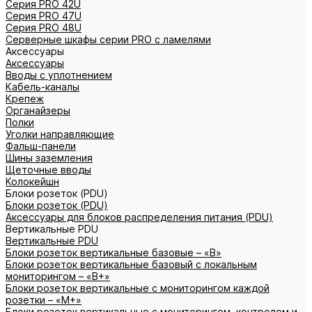
Серия PRO 42U
Серия PRO 47U
Серия PRO 48U
Серверные шкафы серии PRO с ламелями
Аксессуары
Аксессуары
Вводы с уплотнением
Кабель-каналы
Крепеж
Органайзеры
Полки
Уголки направляющие
Фальш-панели
Шины заземления
Щеточные вводы
Колокейшн
Блоки розеток (PDU)
Блоки розеток (PDU)
Аксессуары для блоков распределения питания (PDU)
Вертикальные PDU
Вертикальные PDU
Блоки розеток вертикальные базовые – «В»
Блоки розеток вертикальные базовый с локальным
мониторингом – «В+»
Блоки розеток вертикальные с мониторингом каждой
розетки – «М+»
Блоки розеток вертикальные с мониторингом, контролем и