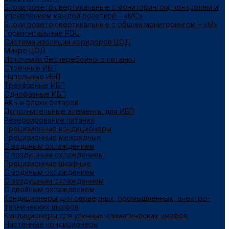
Блоки розеток вертикальные с мониторингом, контролем и
управлением каждой розеткой – «МС»
Блоки розеток вертикальные с общим мониторингом – «М»
Горизонтальные PDU
Система изоляции коридоров ЦОД
Микро ЦОД
Источники бесперебойного питания
Стоечные ИБП
Напольные ИБП
Трёхфазные ИБП
Однофазные ИБП
АКБ и блоки батарей
Дополнительные элементы для ИБП
Резервирование питания
Прецизионные кондиционеры
Прецизионные межрядные
С водяным охлаждением
С воздушным охлаждением
Прецизионные шкафные
С водяным охлаждением
С воздушным охлаждением
С двойным охлаждением
Кондиционеры для серверных, промышленных, электро-
технических шкафов
Кондиционеры для уличных климатических шкафов
Настенные кондиционеры