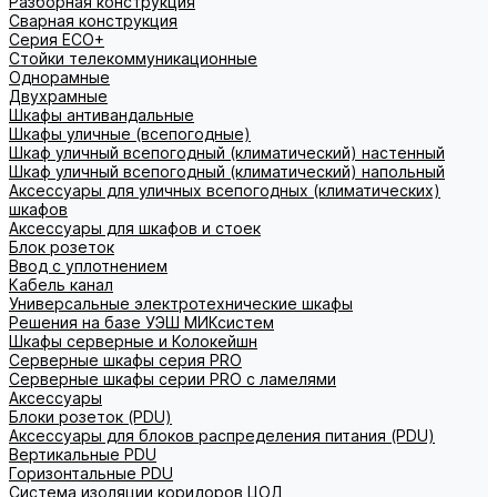
Разборная конструкция
Сварная конструкция
Серия ECO+
Стойки телекоммуникационные
Однорамные
Двухрамные
Шкафы антивандальные
Шкафы уличные (всепогодные)
Шкаф уличный всепогодный (климатический) настенный
Шкаф уличный всепогодный (климатический) напольный
Аксессуары для уличных всепогодных (климатических)
шкафов
Аксессуары для шкафов и стоек
Блок розеток
Ввод с уплотнением
Кабель канал
Универсальные электротехнические шкафы
Решения на базе УЭШ МИКсистем
Шкафы серверные и Колокейшн
Серверные шкафы серия PRO
Серверные шкафы серии PRO с ламелями
Аксессуары
Блоки розеток (PDU)
Аксессуары для блоков распределения питания (PDU)
Вертикальные PDU
Горизонтальные PDU
Система изоляции коридоров ЦОД