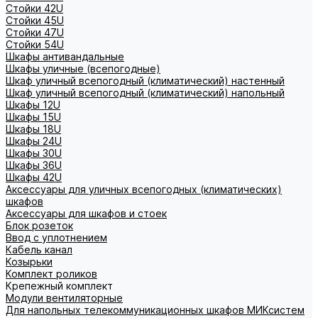
Стойки 42U
Стойки 45U
Стойки 47U
Стойки 54U
Шкафы антивандальные
Шкафы уличные (всепогодные)
Шкаф уличный всепогодный (климатический) настенный
Шкаф уличный всепогодный (климатический) напольный
Шкафы 12U
Шкафы 15U
Шкафы 18U
Шкафы 24U
Шкафы 30U
Шкафы 36U
Шкафы 42U
Аксессуары для уличных всепогодных (климатических)
шкафов
Аксессуары для шкафов и стоек
Блок розеток
Ввод с уплотнением
Кабель канал
Козырьки
Комплект роликов
Крепежный комплект
Модули вентиляторные
Для напольных телекоммуникационных шкафов МИКсистем