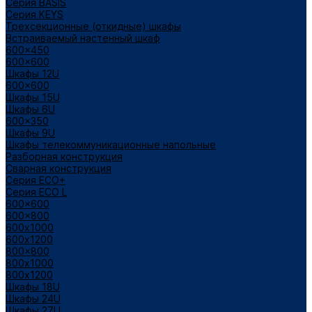
Cерия BASIS
Cерия KEYS
Трехсекционные (откидные) шкафы
Встраиваемый настенный шкаф
600x450
600x600
Шкафы 12U
600x600
Шкафы 15U
Шкафы 6U
600x350
Шкафы 9U
Шкафы телекоммуникационные напольные
Разборная конструкция
Сварная конструкция
Серия ECO+
Серия ECO L
600x600
600x800
600х1000
600х1200
800x800
800х1000
800х1200
Шкафы 18U
Шкафы 24U
Шкафы 27U