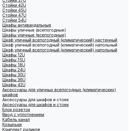
Стойки 37U
Стойки 42U
Стойки 45U
Стойки 47U
Стойки 54U
Шкафы антивандальные
Шкафы уличные (всепогодные)
Шкафы уличные (всепогодные)
Шкаф уличный всепогодный (климатический) настенный
Шкаф уличный всепогодный (климатический) напольный
Шкаф уличный всепогодный (климатический) напольный
Шкафы 12U
Шкафы 15U
Шкафы 18U
Шкафы 24U
Шкафы 30U
Шкафы 36U
Шкафы 42U
Аксессуары для уличных всепогодных (климатических)
шкафов
Аксессуары для шкафов и стоек
Аксессуары для шкафов и стоек
Блок розеток
Ввод с уплотнением
Кабель канал
Козырьки
Комплект роликов