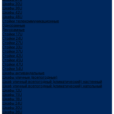
Шкафы 30U
Шкафы 36U
Шкафы 42U
Шкафы 48U
Стойки телекоммуникационные
Однорамные
Двухрамные
Стойки 17U
Стойки 24U
Стойки 27U
Стойки 33U
Стойки 37U
Стойки 42U
Стойки 45U
Стойки 47U
Стойки 54U
Шкафы антивандальные
Шкафы уличные (всепогодные)
Шкаф уличный всепогодный (климатический) настенный
Шкаф уличный всепогодный (климатический) напольный
Шкафы 12U
Шкафы 15U
Шкафы 18U
Шкафы 24U
Шкафы 30U
Шкафы 36U