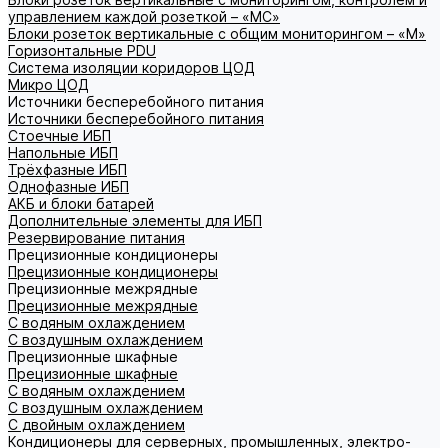
управлением каждой розеткой – «МС»
Блоки розеток вертикальные с общим мониторингом – «М»
Горизонтальные PDU
Система изоляции коридоров ЦОД
Микро ЦОД
Источники бесперебойного питания
Источники бесперебойного питания
Стоечные ИБП
Напольные ИБП
Трёхфазные ИБП
Однофазные ИБП
АКБ и блоки батарей
Дополнительные элементы для ИБП
Резервирование питания
Прецизионные кондиционеры
Прецизионные кондиционеры
Прецизионные межрядные
Прецизионные межрядные
С водяным охлаждением
С воздушным охлаждением
Прецизионные шкафные
Прецизионные шкафные
С водяным охлаждением
С воздушным охлаждением
С двойным охлаждением
Кондиционеры для серверных, промышленных, электро-