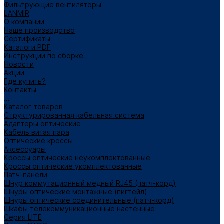
Фильтрующие вентиляторы
LANMIR
О компании
Наше производство
Сертификаты
Каталоги PDF
Инструкции по сборке
Новости
Акции
Где купить?
Контакты
...
Каталог товаров
Структурированная кабельная система
Адаптеры оптические
Кабель витая пара
Оптические кроссы
Аксессуары
Кроссы оптические неукомплектованные
Кроссы оптические укомплектованные
Патч-панели
Шнур коммутационный медный RJ45 (патч-корд)
Шнуры оптические монтажные (пигтейл)
Шнуры оптические соединительные (патч-корд)
Шкафы телекоммуникационные настенные
Cерия LITE