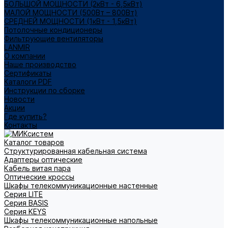
БОЛЬШОЙ МОЩНОСТИ (2кВт - 6,5кВт)
МАЛОЙ МОЩНОСТИ (500Вт – 800Вт)
СРЕДНЕЙ МОЩНОСТИ (1кВт - 1,5кВт)
Потолочные кондиционеры
Фильтрующие вентиляторы
LANMIR
О компании
Наше производство
Сертификаты
Каталоги PDF
Инструкции по сборке
Новости
Акции
Где купить?
Контакты
Каталог товаров
Структурированная кабельная система
Адаптеры оптические
Кабель витая пара
Оптические кроссы
Шкафы телекоммуникационные настенные
Cерия LITE
Cерия BASIS
Cерия KEYS
Шкафы телекоммуникационные напольные