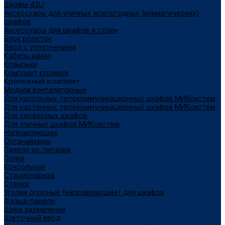
Шкафы 42U
Аксессуары для уличных всепогодных (климатических)
шкафов
Аксессуары для шкафов и стоек
Блок розеток
Ввод с уплотнением
Кабель канал
Козырьки
Комплект роликов
Крепежный комплект
Модули вентиляторные
Для напольных телекоммуникационных шкафов МИКсистем
Для настенных телекоммуникационных шкафов МИКсистем
Для серверных шкафов
Для уличных шкафов МИКсистем
Направляющие
Органайзеры
Панели эл. питания
Полки
Консольная
Стационарная
Стенки
Уголки опорные (направляющие) для шкафов
Фальш-панели
Шина заземления
Щеточный ввод