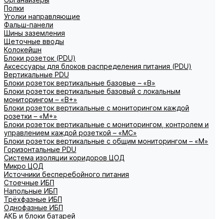
Полки
Уголки направляющие
Фальш-панели
Шины заземления
Щеточные вводы
Колокейшн
Блоки розеток (PDU)
Аксессуары для блоков распределения питания (PDU)
Вертикальные PDU
Блоки розеток вертикальные базовые – «В»
Блоки розеток вертикальные базовый с локальным
мониторингом – «В+»
Блоки розеток вертикальные с мониторингом каждой
розетки – «М+»
Блоки розеток вертикальные с мониторингом, контролем и
управлением каждой розеткой – «МС»
Блоки розеток вертикальные с общим мониторингом – «М»
Горизонтальные PDU
Система изоляции коридоров ЦОД
Микро ЦОД
Источники бесперебойного питания
Стоечные ИБП
Напольные ИБП
Трёхфазные ИБП
Однофазные ИБП
АКБ и блоки батарей