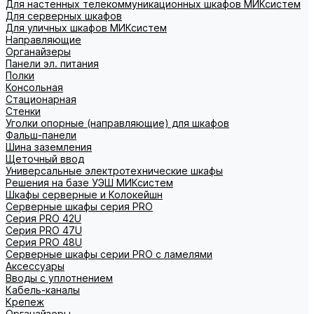
Для настенных телекоммуникационных шкафов МИКсистем
Для серверных шкафов
Для уличных шкафов МИКсистем
Направляющие
Органайзеры
Панели эл. питания
Полки
Консольная
Стационарная
Стенки
Уголки опорные (направляющие) для шкафов
Фальш-панели
Шина заземления
Щеточный ввод
Универсальные электротехнические шкафы
Решения на базе УЭШ МИКсистем
Шкафы серверные и Колокейшн
Серверные шкафы серия PRO
Серия PRO 42U
Серия PRO 47U
Серия PRO 48U
Серверные шкафы серии PRO с ламелями
Аксессуары
Вводы с уплотнением
Кабель-каналы
Крепеж
Органайзеры