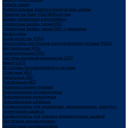
Кабель канал
Универсальные электротехнические шкафы
Решения на базе УЭШ МИКсистем
Шкафы серверные и Колокейшн
Серверные шкафы серия PRO
Серверные шкафы серии PRO с ламелями
Аксессуары
Блоки розеток (PDU)
Аксессуары для блоков распределения питания (PDU)
Вертикальные PDU
Горизонтальные PDU
Система изоляции коридоров ЦОД
Микро ЦОД
Источники бесперебойного питания
Стоечные ИБП
Напольные ИБП
Трёхфазные ИБП
Резервирование питания
Прецизионные кондиционеры
Прецизионные межрядные
Прецизионные шкафные
Кондиционеры для серверных, промышленных, электро-
технических шкафов
Кондиционеры для уличных климатических шкафов
Настенные кондиционеры
Потолочные кондиционеры