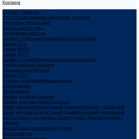
Корзина
Каталог товаров
Структурированная кабельная система
Адаптеры оптические
Кабель витая пара
Оптические кроссы
Шкафы телекоммуникационные настенные
Cерия LITE
Cерия BASIS
Cерия KEYS
Шкафы телекоммуникационные напольные
Разборная конструкция
Сварная конструкция
Серия ECO+
Стойки телекоммуникационные
Однорамные
Двухрамные
Шкафы антивандальные
Шкафы уличные (всепогодные)
Шкаф уличный всепогодный (климатический) настенный
Шкаф уличный всепогодный (климатический) напольный
Аксессуары для уличных всепогодных (климатических)
шкафов
Аксессуары для шкафов и стоек
Блок розеток
Ввод с уплотнением