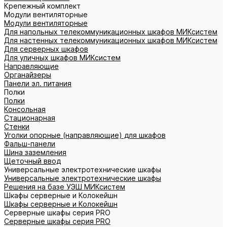
Крепежный комплект
Модули вентиляторные
Модули вентиляторные
Для напольных телекоммуникационных шкафов МИКсистем
Для настенных телекоммуникационных шкафов МИКсистем
Для серверных шкафов
Для уличных шкафов МИКсистем
Направляющие
Органайзеры
Панели эл. питания
Полки
Полки
Консольная
Стационарная
Стенки
Уголки опорные (направляющие) для шкафов
Фальш-панели
Шина заземления
Щеточный ввод
Универсальные электротехнические шкафы
Универсальные электротехнические шкафы
Решения на базе УЭШ МИКсистем
Шкафы серверные и Колокейшн
Шкафы серверные и Колокейшн
Серверные шкафы серия PRO
Серверные шкафы серия PRO