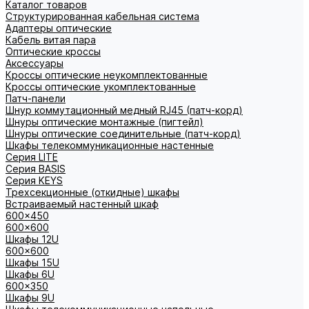
Каталог товаров
Структурированная кабельная система
Адаптеры оптические
Кабель витая пара
Оптические кроссы
Аксессуары
Кроссы оптические неукомплектованные
Кроссы оптические укомплектованные
Патч-панели
Шнур коммутационный медный RJ45 (патч-корд)
Шнуры оптические монтажные (пигтейл)
Шнуры оптические соединительные (патч-корд)
Шкафы телекоммуникационные настенные
Cерия LITE
Cерия BASIS
Cерия KEYS
Трехсекционные (откидные) шкафы
Встраиваемый настенный шкаф
600x450
600x600
Шкафы 12U
600x600
Шкафы 15U
Шкафы 6U
600x350
Шкафы 9U