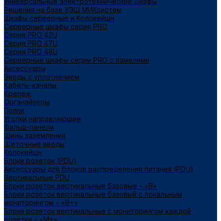
Универсальные электротехнические шкафы
Решения на базе УЭШ МИКсистем
Шкафы серверные и Колокейшн
Серверные шкафы серия PRO
Серия PRO 42U
Серия PRO 47U
Серия PRO 48U
Серверные шкафы серии PRO с ламелями
Аксессуары
Вводы с уплотнением
Кабель-каналы
Крепеж
Органайзеры
Полки
Уголки направляющие
Фальш-панели
Шины заземления
Щеточные вводы
Колокейшн
Блоки розеток (PDU)
Аксессуары для блоков распределения питания (PDU)
Вертикальные PDU
Блоки розеток вертикальные базовые – «В»
Блоки розеток вертикальные базовый с локальным
мониторингом – «В+»
Блоки розеток вертикальные с мониторингом каждой
розетки – «М+»