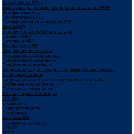
Блоки розеток (PDU)
Аксессуары для блоков распределения питания (PDU)
Вертикальные PDU
Горизонтальные PDU
Система изоляции коридоров ЦОД
Микро ЦОД
Источники бесперебойного питания
Стоечные ИБП
Напольные ИБП
Трёхфазные ИБП
Резервирование питания
Прецизионные кондиционеры
Прецизионные межрядные
Прецизионные шкафные
Кондиционеры для серверных, промышленных, электро-
технических шкафов
Кондиционеры для уличных климатических шкафов
Настенные кондиционеры
Потолочные кондиционеры
Фильтрующие вентиляторы
LANMIR
О компании
Наше производство
Сертификаты
Каталоги PDF
Инструкции по сборке
Новости
Акции