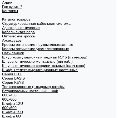
Акции
Где купить?
Контакты
...
Каталог товаров
Структурированная кабельная система
Адаптеры оптические
Кабель витая пара
Оптические кроссы
Аксессуары
Кроссы оптические неукомплектованные
Кроссы оптические укомплектованные
Патч-панели
Шнур коммутационный медный RJ45 (патч-корд)
Шнуры оптические монтажные (пигтейл)
Шнуры оптические соединительные (патч-корд)
Шкафы телекоммуникационные настенные
Cерия LITE
Cерия BASIS
Cерия KEYS
Трехсекционные (откидные) шкафы
Встраиваемый настенный шкаф
600x450
600x600
Шкафы 12U
600x600
Шкафы 15U
Шкафы 6U