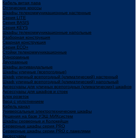
Кабель витая пара
Оптические кроссы
Шкафы телекоммуникационные настенные
Cерия LITE
Cерия BASIS
Cерия KEYS
Шкафы телекоммуникационные напольные
Разборная конструкция
Сварная конструкция
Серия ECO+
Стойки телекоммуникационные
Однорамные
Двухрамные
Шкафы антивандальные
Шкафы уличные (всепогодные)
Шкаф уличный всепогодный (климатический) настенный
Шкаф уличный всепогодный (климатический) напольный
Аксессуары для уличных всепогодных (климатических) шкафов
Аксессуары для шкафов и стоек
Блок розеток
Ввод с уплотнением
Кабель канал
Универсальные электротехнические шкафы
Решения на базе УЭШ МИКсистем
Шкафы серверные и Колокейшн
Серверные шкафы серия PRO
Серверные шкафы серии PRO с ламелями
Аксессуары