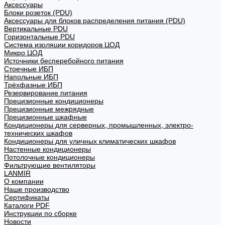
Аксессуары
Блоки розеток (PDU)
Аксессуары для блоков распределения питания (PDU)
Вертикальные PDU
Горизонтальные PDU
Система изоляции коридоров ЦОД
Микро ЦОД
Источники бесперебойного питания
Стоечные ИБП
Напольные ИБП
Трёхфазные ИБП
Резервирование питания
Прецизионные кондиционеры
Прецизионные межрядные
Прецизионные шкафные
Кондиционеры для серверных, промышленных, электро-
технических шкафов
Кондиционеры для уличных климатических шкафов
Настенные кондиционеры
Потолочные кондиционеры
Фильтрующие вентиляторы
LANMIR
О компании
Наше производство
Сертификаты
Каталоги PDF
Инструкции по сборке
Новости