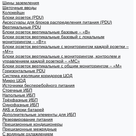
Шины заземления
Щеточные вводы
Колокейшн
Блоки розеток (PDU)
Аксессуары для блоков распределения питания (PDU)
Вертикальные PDU
Блоки розеток вертикальные базовые – «В»
Блоки розеток вертикальные базовый с локальным
мониторингом – «В+»
Блоки розеток вертикальные с мониторингом каждой розетки –
«М+»
Блоки розеток вертикальные с мониторингом, контролем и
управлением каждой розеткой – «МС»
Блоки розеток вертикальные с общим мониторингом – «М»
Горизонтальные PDU
Система изоляции коридоров ЦОД
Микро ЦОД
Источники бесперебойного питания
Стоечные ИБП
Напольные ИБП
Трёхфазные ИБП
Однофазные ИБП
АКБ и блоки батарей
Дополнительные элементы для ИБП
Резервирование питания
Прецизионные кондиционеры
Прецизионные межрядные
С водяным охлаждением