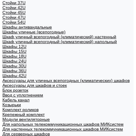
Стойки 37U
Стойки 42U
Стойки 45U
Стойки 47U
Стойки 54U
Шкафы антивандальные
Шкафы уличные (всепогодные)
Шкаф уличный всепогодный (климатический) настенный
Шкаф уличный всепогодный (климатический) напольный
Шкафы 12U
Шкафы 15U
Шкафы 18U
Шкафы 24U
Шкафы 30U
Шкафы 36U
Шкафы 42U
Аксессуары для уличных всепогодных (климатических) шкафов
Аксессуары для шкафов и стоек
Блок розеток
Ввод с уплотнением
Кабель канал
Козырьки
Комплект роликов
Крепежный комплект
Модули вентиляторные
Для напольных телекоммуникационных шкафов МИКсистем
Для настенных телекоммуникационных шкафов МИКсистем
Для серверных шкафов