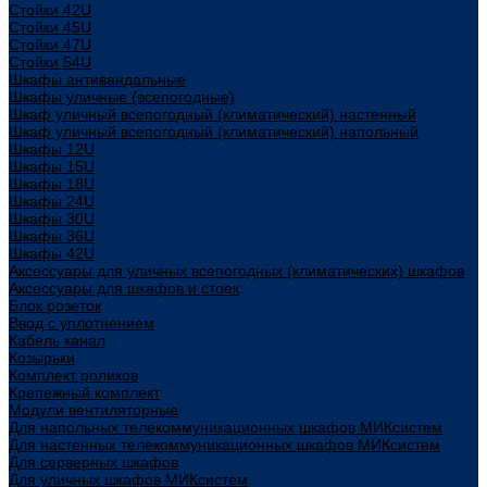
Стойки 42U
Стойки 45U
Стойки 47U
Стойки 54U
Шкафы антивандальные
Шкафы уличные (всепогодные)
Шкаф уличный всепогодный (климатический) настенный
Шкаф уличный всепогодный (климатический) напольный
Шкафы 12U
Шкафы 15U
Шкафы 18U
Шкафы 24U
Шкафы 30U
Шкафы 36U
Шкафы 42U
Аксессуары для уличных всепогодных (климатических) шкафов
Аксессуары для шкафов и стоек
Блок розеток
Ввод с уплотнением
Кабель канал
Козырьки
Комплект роликов
Крепежный комплект
Модули вентиляторные
Для напольных телекоммуникационных шкафов МИКсистем
Для настенных телекоммуникационных шкафов МИКсистем
Для серверных шкафов
Для уличных шкафов МИКсистем