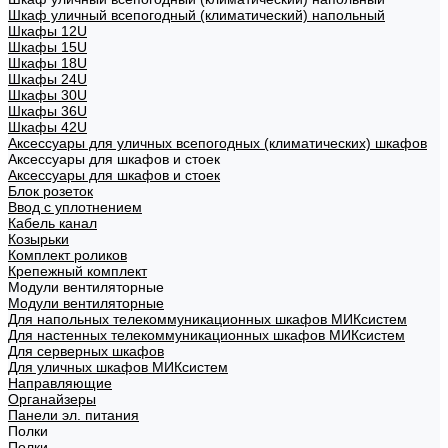
Шкаф уличный всепогодный (климатический) напольный
Шкафы 12U
Шкафы 15U
Шкафы 18U
Шкафы 24U
Шкафы 30U
Шкафы 36U
Шкафы 42U
Аксессуары для уличных всепогодных (климатических) шкафов
Аксессуары для шкафов и стоек
Аксессуары для шкафов и стоек
Блок розеток
Ввод с уплотнением
Кабель канал
Козырьки
Комплект роликов
Крепежный комплект
Модули вентиляторные
Модули вентиляторные
Для напольных телекоммуникационных шкафов МИКсистем
Для настенных телекоммуникационных шкафов МИКсистем
Для серверных шкафов
Для уличных шкафов МИКсистем
Направляющие
Органайзеры
Панели эл. питания
Полки
Полки