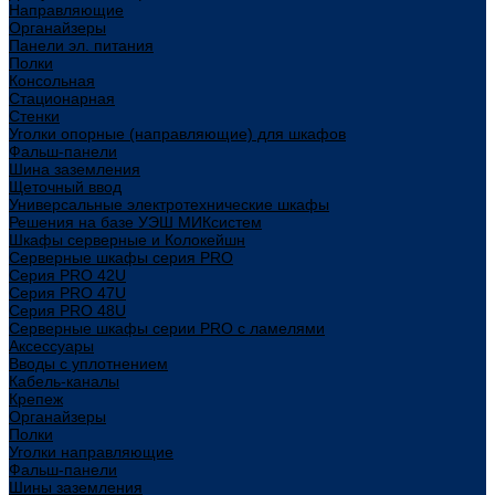
Направляющие
Органайзеры
Панели эл. питания
Полки
Консольная
Стационарная
Стенки
Уголки опорные (направляющие) для шкафов
Фальш-панели
Шина заземления
Щеточный ввод
Универсальные электротехнические шкафы
Решения на базе УЭШ МИКсистем
Шкафы серверные и Колокейшн
Серверные шкафы серия PRO
Серия PRO 42U
Серия PRO 47U
Серия PRO 48U
Серверные шкафы серии PRO с ламелями
Аксессуары
Вводы с уплотнением
Кабель-каналы
Крепеж
Органайзеры
Полки
Уголки направляющие
Фальш-панели
Шины заземления