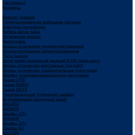
Где купить?
Контакты
...
Каталог товаров
Структурированная кабельная система
Адаптеры оптические
Кабель витая пара
Оптические кроссы
Аксессуары
Кроссы оптические неукомплектованные
Кроссы оптические укомплектованные
Патч-панели
Шнур коммутационный медный RJ45 (патч-корд)
Шнуры оптические монтажные (пигтейл)
Шнуры оптические соединительные (патч-корд)
Шкафы телекоммуникационные настенные
Cерия LITE
Cерия BASIS
Cерия KEYS
Трехсекционные (откидные) шкафы
Встраиваемый настенный шкаф
600x450
600x600
Шкафы 12U
600x600
Шкафы 15U
Шкафы 6U
600x350