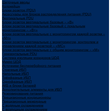
Щеточные вводы
Колокейшн
Блоки розеток (PDU)
Аксессуары для блоков распределения питания (PDU)
Вертикальные PDU
Блоки розеток вертикальные базовые – «В»
Блоки розеток вертикальные базовый с локальным
мониторингом – «В+»
Блоки розеток вертикальные с мониторингом каждой розетки –
«М+»
Блоки розеток вертикальные с мониторингом, контролем и
управлением каждой розеткой – «МС»
Блоки розеток вертикальные с общим мониторингом – «М»
Горизонтальные PDU
Система изоляции коридоров ЦОД
Микро ЦОД
Источники бесперебойного питания
Стоечные ИБП
Напольные ИБП
Трёхфазные ИБП
Однофазные ИБП
АКБ и блоки батарей
Дополнительные элементы для ИБП
Резервирование питания
Прецизионные кондиционеры
Прецизионные межрядные
С водяным охлаждением
С воздушным охлаждением