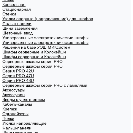
Консольная
Стационарная
Стенки
Уголки опорные (направляющие) для шкафов
Фальш-панели
Шина заземления
Щеточный ввод
Универсальные электротехнические шкафы
Универсальные электротехнические шкафы
Решения на базе УЭШ МИКсистем
Шкафы серверные и Колокейшн
Шкафы серверные и Колокейшн
Серверные шкафы серия PRO
Серверные шкафы серия PRO
Серия PRO 42U
Серия PRO 47U
Серия PRO 48U
Серверные шкафы серии PRO с ламелями
Аксессуары
Аксессуары
Вводы с уплотнением
Кабель-каналы
Крепеж
Органайзеры
Полки
Уголки направляющие
Фальш-панели
Шины заземления