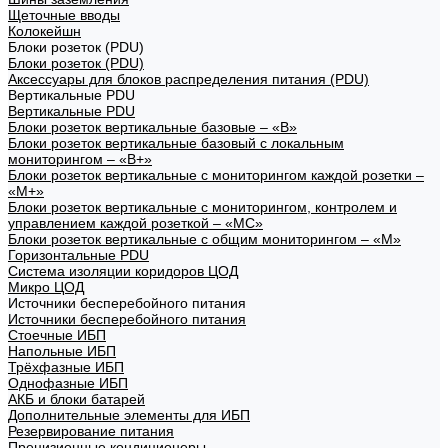
Щеточные вводы
Колокейшн
Блоки розеток (PDU)
Блоки розеток (PDU)
Аксессуары для блоков распределения питания (PDU)
Вертикальные PDU
Вертикальные PDU
Блоки розеток вертикальные базовые – «В»
Блоки розеток вертикальные базовый с локальным
мониторингом – «В+»
Блоки розеток вертикальные с мониторингом каждой розетки –
«М+»
Блоки розеток вертикальные с мониторингом, контролем и
управлением каждой розеткой – «МС»
Блоки розеток вертикальные с общим мониторингом – «М»
Горизонтальные PDU
Система изоляции коридоров ЦОД
Микро ЦОД
Источники бесперебойного питания
Источники бесперебойного питания
Стоечные ИБП
Напольные ИБП
Трёхфазные ИБП
Однофазные ИБП
АКБ и блоки батарей
Дополнительные элементы для ИБП
Резервирование питания
Прецизионные кондиционеры