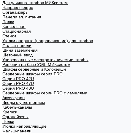
Для уличных шкафов МИКсистем
Направляющие
Органайзеры
Панели эл. питания
Полки
Консольная
Стационарная
Стенки
Уголки опорные (направляющие) для шкафов
Фальш-панели
Шина заземления
Щеточный ввод
Универсальные электротехнические шкафы
Решения на базе УЭШ МИКсистем
Шкафы серверные и Колокейшн
Серверные шкафы серия PRO
Серия PRO 42U
Серия PRO 47U
Серия PRO 48U
Серверные шкафы серии PRO с ламелями
Аксессуары
Вводы с уплотнением
Кабель-каналы
Крепеж
Органайзеры
Полки
Уголки направляющие
Фальш-панели