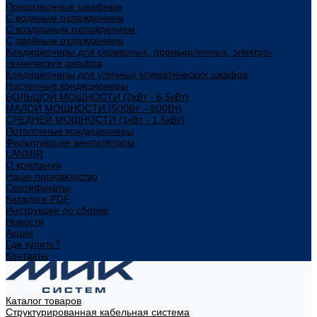
Прецизионные шкафные
С водяным охлаждением
С воздушным охлаждением
С двойным охлаждением
Кондиционеры для серверных, промышленных, электро-
технических шкафов
Кондиционеры для уличных климатических шкафов
Настенные кондиционеры
БОЛЬШОЙ МОЩНОСТИ (2кВт - 6,5кВт)
МАЛОЙ МОЩНОСТИ (500Вт – 800Вт)
СРЕДНЕЙ МОЩНОСТИ (1кВт - 1,5кВт)
Потолочные кондиционеры
Фильтрующие вентиляторы
LANMIR
О компании
Наше производство
Сертификаты
Каталоги PDF
Инструкции по сборке
Новости
Акции
Где купить?
Контакты
Каталог товаров
Структурированная кабельная система