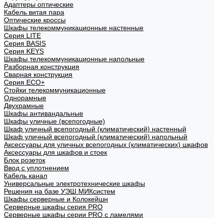
Адаптеры оптические
Кабель витая пара
Оптические кроссы
Шкафы телекоммуникационные настенные
Cерия LITE
Cерия BASIS
Cерия KEYS
Шкафы телекоммуникационные напольные
Разборная конструкция
Сварная конструкция
Серия ECO+
Стойки телекоммуникационные
Однорамные
Двухрамные
Шкафы антивандальные
Шкафы уличные (всепогодные)
Шкаф уличный всепогодный (климатический) настенный
Шкаф уличный всепогодный (климатический) напольный
Аксессуары для уличных всепогодных (климатических) шкафов
Аксессуары для шкафов и стоек
Блок розеток
Ввод с уплотнением
Кабель канал
Универсальные электротехнические шкафы
Решения на базе УЭШ МИКсистем
Шкафы серверные и Колокейшн
Серверные шкафы серия PRO
Серверные шкафы серии PRO с ламелями