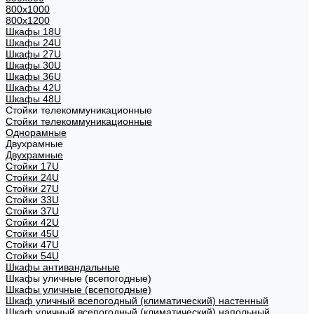
800х1000
800х1200
Шкафы 18U
Шкафы 24U
Шкафы 27U
Шкафы 30U
Шкафы 36U
Шкафы 42U
Шкафы 48U
Стойки телекоммуникационные
Стойки телекоммуникационные
Однорамные
Двухрамные
Двухрамные
Стойки 17U
Стойки 24U
Стойки 27U
Стойки 33U
Стойки 37U
Стойки 42U
Стойки 45U
Стойки 47U
Стойки 54U
Шкафы антивандальные
Шкафы уличные (всепогодные)
Шкафы уличные (всепогодные)
Шкаф уличный всепогодный (климатический) настенный
Шкаф уличный всепогодный (климатический) напольный