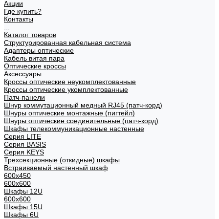
Акции
Где купить?
Контакты
...
Каталог товаров
Структурированная кабельная система
Адаптеры оптические
Кабель витая пара
Оптические кроссы
Аксессуары
Кроссы оптические неукомплектованные
Кроссы оптические укомплектованные
Патч-панели
Шнур коммутационный медный RJ45 (патч-корд)
Шнуры оптические монтажные (пигтейл)
Шнуры оптические соединительные (патч-корд)
Шкафы телекоммуникационные настенные
Cерия LITE
Cерия BASIS
Cерия KEYS
Трехсекционные (откидные) шкафы
Встраиваемый настенный шкаф
600x450
600x600
Шкафы 12U
600x600
Шкафы 15U
Шкафы 6U