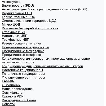
Аксессуары
Блоки розеток (PDU)
Аксессуары для блоков распределения питания (PDU)
Вертикальные PDU
Горизонтальные PDU
Система изоляции коридоров ЦОД
Микро ЦОД
Источники бесперебойного питания
Стоечные ИБП
Напольные ИБП
Трёхфазные ИБП
Резервирование питания
Прецизионные кондиционеры
Прецизионные межрядные
Прецизионные шкафные
Кондиционеры для серверных, промышленных, электро-
технических шкафов
Кондиционеры для уличных климатических шкафов
Настенные кондиционеры
Потолочные кондиционеры
Фильтрующие вентиляторы
LANMIR
О компании
Наше производство
Сертификаты
Каталоги PDF
Инструкции по сборке
Новости