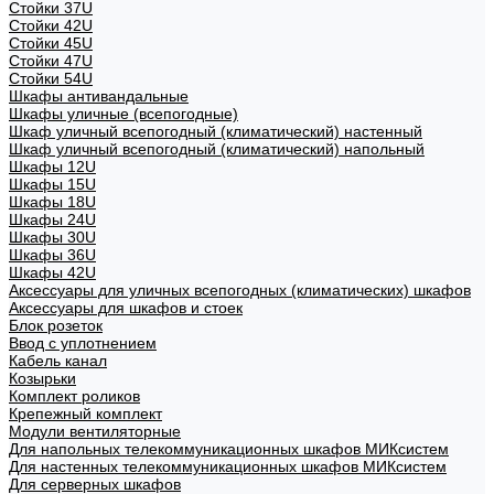
Стойки 37U
Стойки 42U
Стойки 45U
Стойки 47U
Стойки 54U
Шкафы антивандальные
Шкафы уличные (всепогодные)
Шкаф уличный всепогодный (климатический) настенный
Шкаф уличный всепогодный (климатический) напольный
Шкафы 12U
Шкафы 15U
Шкафы 18U
Шкафы 24U
Шкафы 30U
Шкафы 36U
Шкафы 42U
Аксессуары для уличных всепогодных (климатических) шкафов
Аксессуары для шкафов и стоек
Блок розеток
Ввод с уплотнением
Кабель канал
Козырьки
Комплект роликов
Крепежный комплект
Модули вентиляторные
Для напольных телекоммуникационных шкафов МИКсистем
Для настенных телекоммуникационных шкафов МИКсистем
Для серверных шкафов