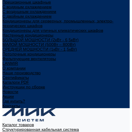
Прецизионные шкафные
С водяным охлаждением
С воздушным охлаждением
С двойным охлаждением
Кондиционеры для серверных, промышленных, электро-
технических шкафов
Кондиционеры для уличных климатических шкафов
Настенные кондиционеры
БОЛЬШОЙ МОЩНОСТИ (2кВт - 6,5кВт)
МАЛОЙ МОЩНОСТИ (500Вт – 800Вт)
СРЕДНЕЙ МОЩНОСТИ (1кВт - 1,5кВт)
Потолочные кондиционеры
Фильтрующие вентиляторы
LANMIR
О компании
Наше производство
Сертификаты
Каталоги PDF
Инструкции по сборке
Новости
Акции
Где купить?
Контакты
Каталог товаров
Структурированная кабельная система