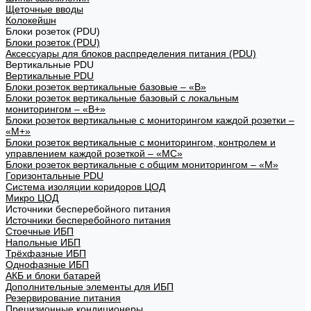
Щеточные вводы
Колокейшн
Блоки розеток (PDU)
Блоки розеток (PDU)
Аксессуары для блоков распределения питания (PDU)
Вертикальные PDU
Вертикальные PDU
Блоки розеток вертикальные базовые – «В»
Блоки розеток вертикальные базовый с локальным
мониторингом – «В+»
Блоки розеток вертикальные с мониторингом каждой розетки –
«М+»
Блоки розеток вертикальные с мониторингом, контролем и
управлением каждой розеткой – «МС»
Блоки розеток вертикальные с общим мониторингом – «М»
Горизонтальные PDU
Система изоляции коридоров ЦОД
Микро ЦОД
Источники бесперебойного питания
Источники бесперебойного питания
Стоечные ИБП
Напольные ИБП
Трёхфазные ИБП
Однофазные ИБП
АКБ и блоки батарей
Дополнительные элементы для ИБП
Резервирование питания
Прецизионные кондиционеры