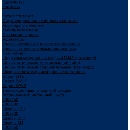
Где купить?
Контакты
...
Каталог товаров
Структурированная кабельная система
Адаптеры оптические
Кабель витая пара
Оптические кроссы
Аксессуары
Кроссы оптические неукомплектованные
Кроссы оптические укомплектованные
Патч-панели
Шнур коммутационный медный RJ45 (патч-корд)
Шнуры оптические монтажные (пигтейл)
Шнуры оптические соединительные (патч-корд)
Шкафы телекоммуникационные настенные
Cерия LITE
Cерия BASIS
Cерия KEYS
Трехсекционные (откидные) шкафы
Встраиваемый настенный шкаф
600x450
600x600
Шкафы 12U
600x600
Шкафы 15U
Шкафы 6U
600x350