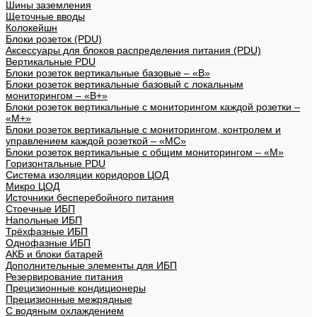
Шины заземления
Щеточные вводы
Колокейшн
Блоки розеток (PDU)
Аксессуары для блоков распределения питания (PDU)
Вертикальные PDU
Блоки розеток вертикальные базовые – «В»
Блоки розеток вертикальные базовый с локальным
мониторингом – «В+»
Блоки розеток вертикальные с мониторингом каждой розетки –
«М+»
Блоки розеток вертикальные с мониторингом, контролем и
управлением каждой розеткой – «МС»
Блоки розеток вертикальные с общим мониторингом – «М»
Горизонтальные PDU
Система изоляции коридоров ЦОД
Микро ЦОД
Источники бесперебойного питания
Стоечные ИБП
Напольные ИБП
Трёхфазные ИБП
Однофазные ИБП
АКБ и блоки батарей
Дополнительные элементы для ИБП
Резервирование питания
Прецизионные кондиционеры
Прецизионные межрядные
С водяным охлаждением