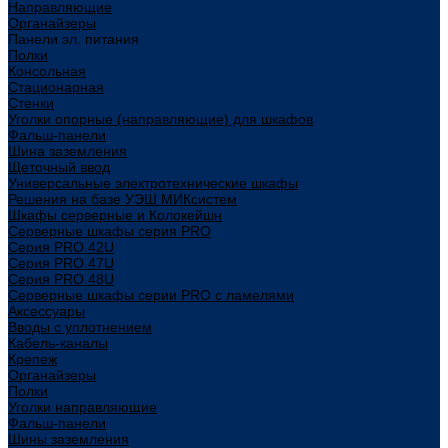
Направляющие
Органайзеры
Панели эл. питания
Полки
Консольная
Стационарная
Стенки
Уголки опорные (направляющие) для шкафов
Фальш-панели
Шина заземления
Щеточный ввод
Универсальные электротехнические шкафы
Решения на базе УЭШ МИКсистем
Шкафы серверные и Колокейшн
Серверные шкафы серия PRO
Серия PRO 42U
Серия PRO 47U
Серия PRO 48U
Серверные шкафы серии PRO с ламелями
Аксессуары
Вводы с уплотнением
Кабель-каналы
Крепеж
Органайзеры
Полки
Уголки направляющие
Фальш-панели
Шины заземления