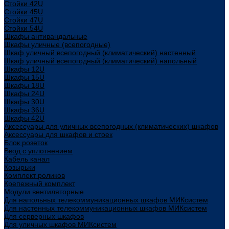
Стойки 42U
Стойки 45U
Стойки 47U
Стойки 54U
Шкафы антивандальные
Шкафы уличные (всепогодные)
Шкаф уличный всепогодный (климатический) настенный
Шкаф уличный всепогодный (климатический) напольный
Шкафы 12U
Шкафы 15U
Шкафы 18U
Шкафы 24U
Шкафы 30U
Шкафы 36U
Шкафы 42U
Аксессуары для уличных всепогодных (климатических) шкафов
Аксессуары для шкафов и стоек
Блок розеток
Ввод с уплотнением
Кабель канал
Козырьки
Комплект роликов
Крепежный комплект
Модули вентиляторные
Для напольных телекоммуникационных шкафов МИКсистем
Для настенных телекоммуникационных шкафов МИКсистем
Для серверных шкафов
Для уличных шкафов МИКсистем