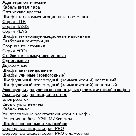
Адаптеры оптические
Кабель витая пара
Оптические кроссы
Шкафы телекоммуникационные настенные
Cерия LITE
Cерия BASIS
Cерия KEYS
Шкафы телекоммуникационные напольные
Разборная конструкция
Сварная конструкция
Серия ECO+
Стойки телекоммуникационные
Однорамные
Двухрамные
Шкафы антивандальные
Шкафы уличные (всепогодные)
Шкаф уличный всепогодный (климатический) настенный
Шкаф уличный всепогодный (климатический) напольный
Аксессуары для уличных всепогодных (климатических) шкафов
Аксессуары для шкафов и стоек
Блок розеток
Ввод с уплотнением
Кабель канал
Универсальные электротехнические шкафы
Решения на базе УЭШ МИКсистем
Шкафы серверные и Колокейшн
Серверные шкафы серия PRO
Серверные шкафы серии PRO с ламелями