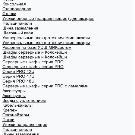
Консольная
Стационарная
Стенки
Уголки опорные (направляющие) для шкафов
Фальш-панели
Шина заземления
Щеточный ввод
Универсальные электротехнические шкафы
Универсальные электротехнические шкафы
Решения на базе УЭШ МИКсистем
Шкафы серверные и Колокейшн
Шкафы серверные и Колокейшн
Серверные шкафы серия PRO
Серверные шкафы серия PRO
Серия PRO 42U
Серия PRO 47U
Серия PRO 48U
Серверные шкафы серии PRO с ламелями
Аксессуары
Аксессуары
Вводы с уплотнением
Кабель-каналы
Крепеж
Органайзеры
Полки
Уголки направляющие
Фальш-панели
Шины заземления