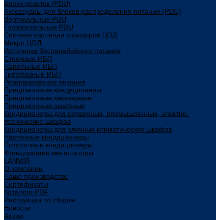
Блоки розеток (PDU)
Аксессуары для блоков распределения питания (PDU)
Вертикальные PDU
Горизонтальные PDU
Система изоляции коридоров ЦОД
Микро ЦОД
Источники бесперебойного питания
Стоечные ИБП
Напольные ИБП
Трёхфазные ИБП
Резервирование питания
Прецизионные кондиционеры
Прецизионные межрядные
Прецизионные шкафные
Кондиционеры для серверных, промышленных, электро-
технических шкафов
Кондиционеры для уличных климатических шкафов
Настенные кондиционеры
Потолочные кондиционеры
Фильтрующие вентиляторы
LANMIR
О компании
Наше производство
Сертификаты
Каталоги PDF
Инструкции по сборке
Новости
Акции