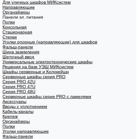
Для уличных шкафов МИКсистем
Направляющие
Органайзеры
Панели эл. питания
Полки
Консольная
Стационарная
Стенки
Уголки опорные (направляющие) для шкафов
Фальш-панели
Шина заземления
Щеточный ввод
Универсальные электротехнические шкафы
Решения на базе УЭШ МИКсистем
Шкафы серверные и Колокейшн
Серверные шкафы серия PRO
Серия PRO 42U
Серия PRO 47U
Серия PRO 48U
Серверные шкафы серии PRO с ламелями
Аксессуары
Вводы с уплотнением
Кабель-каналы
Крепеж
Органайзеры
Полки
Уголки направляющие
Фальш-панели