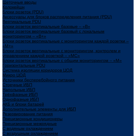
Щеточные вводы
Колокейшн
Блоки розеток (PDU)
Аксессуары для блоков распределения питания (PDU)
Вертикальные PDU
Блоки розеток вертикальные базовые – «В»
Блоки розеток вертикальные базовый с локальным
мониторингом – «В+»
Блоки розеток вертикальные с мониторингом каждой розетки –
«М+»
Блоки розеток вертикальные с мониторингом, контролем и
управлением каждой розеткой – «МС»
Блоки розеток вертикальные с общим мониторингом – «М»
Горизонтальные PDU
Система изоляции коридоров ЦОД
Микро ЦОД
Источники бесперебойного питания
Стоечные ИБП
Напольные ИБП
Трёхфазные ИБП
Однофазные ИБП
АКБ и блоки батарей
Дополнительные элементы для ИБП
Резервирование питания
Прецизионные кондиционеры
Прецизионные межрядные
С водяным охлаждением
С воздушным охлаждением