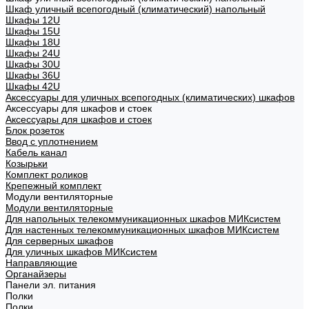
Шкаф уличный всепогодный (климатический) напольный
Шкафы 12U
Шкафы 15U
Шкафы 18U
Шкафы 24U
Шкафы 30U
Шкафы 36U
Шкафы 42U
Аксессуары для уличных всепогодных (климатических) шкафов
Аксессуары для шкафов и стоек
Аксессуары для шкафов и стоек
Блок розеток
Ввод с уплотнением
Кабель канал
Козырьки
Комплект роликов
Крепежный комплект
Модули вентиляторные
Модули вентиляторные
Для напольных телекоммуникационных шкафов МИКсистем
Для настенных телекоммуникационных шкафов МИКсистем
Для серверных шкафов
Для уличных шкафов МИКсистем
Направляющие
Органайзеры
Панели эл. питания
Полки
Полки