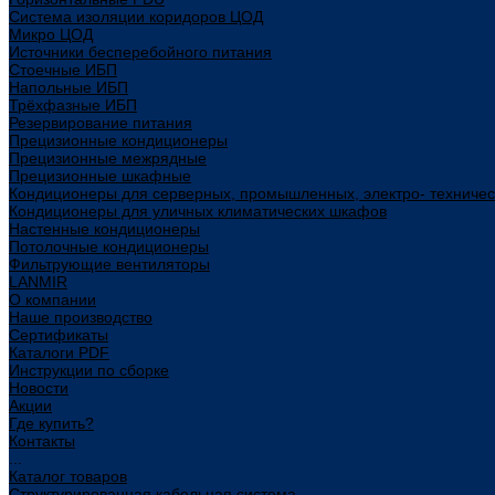
Система изоляции коридоров ЦОД
Микро ЦОД
Источники бесперебойного питания
Стоечные ИБП
Напольные ИБП
Трёхфазные ИБП
Резервирование питания
Прецизионные кондиционеры
Прецизионные межрядные
Прецизионные шкафные
Кондиционеры для серверных, промышленных, электро- техниче
Кондиционеры для уличных климатических шкафов
Настенные кондиционеры
Потолочные кондиционеры
Фильтрующие вентиляторы
LANMIR
О компании
Наше производство
Сертификаты
Каталоги PDF
Инструкции по сборке
Новости
Акции
Где купить?
Контакты
...
Каталог товаров
Структурированная кабельная система