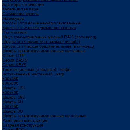
Адаптеры оптические
Кабель витая пара
Оптические кроссы
Аксессуары
Кроссы оптические неукомплектованные
Кроссы оптические укомплектованные
Патч-панели
Шнур коммутационный медный RJ45 (патч-корд)
Шнуры оптические монтажные (пигтейл)
Шнуры оптические соединительные (патч-корд)
Шкафы телекоммуникационные настенные
Cерия LITE
Cерия BASIS
Cерия KEYS
Трехсекционные (откидные) шкафы
Встраиваемый настенный шкаф
600x450
600x600
Шкафы 12U
600x600
Шкафы 15U
Шкафы 6U
600x350
Шкафы 9U
Шкафы телекоммуникационные напольные
Разборная конструкция
Сварная конструкция
Серия ECO+