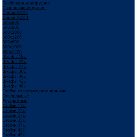
Разборная конструкция
Сварная конструкция
Серия ECO+
Серия ECO L
600x600
600x800
600х1000
600х1200
800x800
800х1000
800х1200
Шкафы 18U
Шкафы 24U
Шкафы 27U
Шкафы 30U
Шкафы 36U
Шкафы 42U
Шкафы 48U
Стойки телекоммуникационные
Однорамные
Двухрамные
Стойки 17U
Стойки 24U
Стойки 27U
Стойки 33U
Стойки 37U
Стойки 42U
Стойки 45U