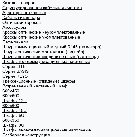
Каталог товаров
Структурированная кабельная система
Адаптеры оптические
Кабель витая пара
Оптические кроссы
Аксессуары
Кроссы оптические неукомплектованные
Кроссы оптические укомплектованные
Патч-панели
Шнур коммутационный медный RJ45 (патч-корд)
Шнуры оптические монтажные (пигтейл)
Шнуры оптические соединительные (патч-корд)
Шкафы телекоммуникационные настенные
Cерия LITE
Cерия BASIS
Cерия KEYS
Трехсекционные (откидные) шкафы
Встраиваемый настенный шкаф
600x450
600x600
Шкафы 12U
600x600
Шкафы 15U
Шкафы 6U
600x350
Шкафы 9U
Шкафы телекоммуникационные напольные
Разборная конструкция