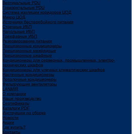
Вертикальные PDU
Горизонтальные PDU
Система изоляции коридоров ЦОД
Микро ЦОД
Источники бесперебойного питания
Стоечные ИБП
Напольные ИБП
Трёхфазные ИБП
Резервирование питания
Прецизионные кондиционеры
Прецизионные межрядные
Прецизионные шкафные
Кондиционеры для серверных, промышленных, электро-
технических шкафов
Кондиционеры для уличных климатических шкафов
Настенные кондиционеры
Потолочные кондиционеры
Фильтрующие вентиляторы
LANMIR
О компании
Наше производство
Сертификаты
Каталоги PDF
Инструкции по сборке
Новости
Акции
Где купить?
Контакты