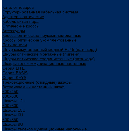
...
Каталог товаров
Структурированная кабельная система
Адаптеры оптические
Кабель витая пара
Оптические кроссы
Аксессуары
Кроссы оптические неукомплектованные
Кроссы оптические укомплектованные
Патч-панели
Шнур коммутационный медный RJ45 (патч-корд)
Шнуры оптические монтажные (пигтейл)
Шнуры оптические соединительные (патч-корд)
Шкафы телекоммуникационные настенные
Cерия LITE
Cерия BASIS
Cерия KEYS
Трехсекционные (откидные) шкафы
Встраиваемый настенный шкаф
600x450
600x600
Шкафы 12U
600x600
Шкафы 15U
Шкафы 6U
600x350
Шкафы 9U
Шкафы телекоммуникационные напольные