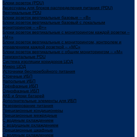
Блоки розеток (PDU)
Аксессуары для блоков распределения питания (PDU)
Вертикальные PDU
Блоки розеток вертикальные базовые – «В»
Блоки розеток вертикальные базовый с локальным
мониторингом – «В+»
Блоки розеток вертикальные с мониторингом каждой розетки –
«М+»
Блоки розеток вертикальные с мониторингом, контролем и
управлением каждой розеткой – «МС»
Блоки розеток вертикальные с общим мониторингом – «М»
Горизонтальные PDU
Система изоляции коридоров ЦОД
Микро ЦОД
Источники бесперебойного питания
Стоечные ИБП
Напольные ИБП
Трёхфазные ИБП
Однофазные ИБП
АКБ и блоки батарей
Дополнительные элементы для ИБП
Резервирование питания
Прецизионные кондиционеры
Прецизионные межрядные
С водяным охлаждением
С воздушным охлаждением
Прецизионные шкафные
С водяным охлаждением