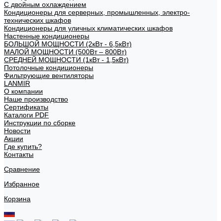
С двойным охлаждением
Кондиционеры для серверных, промышленных, электро-
технических шкафов
Кондиционеры для уличных климатических шкафов
Настенные кондиционеры
БОЛЬШОЙ МОЩНОСТИ (2кВт - 6,5кВт)
МАЛОЙ МОЩНОСТИ (500Вт – 800Вт)
СРЕДНЕЙ МОЩНОСТИ (1кВт - 1,5кВт)
Потолочные кондиционеры
Фильтрующие вентиляторы
LANMIR
О компании
Наше производство
Сертификаты
Каталоги PDF
Инструкции по сборке
Новости
Акции
Где купить?
Контакты
Сравнение
Избранное
Корзина