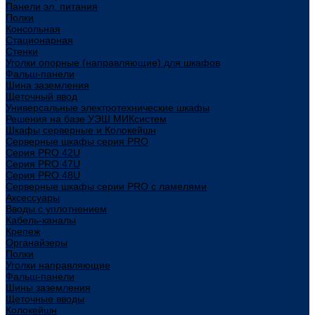
Панели эл. питания
Полки
Консольная
Стационарная
Стенки
Уголки опорные (направляющие) для шкафов
Фальш-панели
Шина заземления
Щеточный ввод
Универсальные электротехнические шкафы
Решения на базе УЭШ МИКсистем
Шкафы серверные и Колокейшн
Серверные шкафы серия PRO
Серия PRO 42U
Серия PRO 47U
Серия PRO 48U
Серверные шкафы серии PRO с ламелями
Аксессуары
Вводы с уплотнением
Кабель-каналы
Крепеж
Органайзеры
Полки
Уголки направляющие
Фальш-панели
Шины заземления
Щеточные вводы
Колокейшн