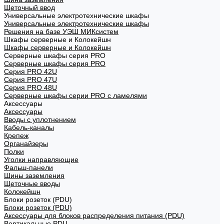
Щеточный ввод
Универсальные электротехнические шкафы
Универсальные электротехнические шкафы
Решения на базе УЭШ МИКсистем
Шкафы серверные и Колокейшн
Шкафы серверные и Колокейшн
Серверные шкафы серия PRO
Серверные шкафы серия PRO
Серия PRO 42U
Серия PRO 47U
Серия PRO 48U
Серверные шкафы серии PRO с ламелями
Аксессуары
Аксессуары
Вводы с уплотнением
Кабель-каналы
Крепеж
Органайзеры
Полки
Уголки направляющие
Фальш-панели
Шины заземления
Щеточные вводы
Колокейшн
Блоки розеток (PDU)
Блоки розеток (PDU)
Аксессуары для блоков распределения питания (PDU)
Вертикальные PDU