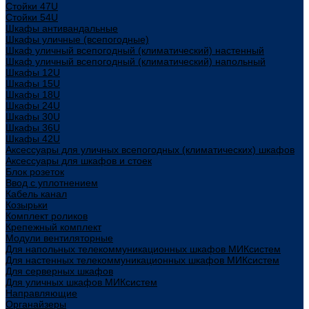
Стойки 47U
Стойки 54U
Шкафы антивандальные
Шкафы уличные (всепогодные)
Шкаф уличный всепогодный (климатический) настенный
Шкаф уличный всепогодный (климатический) напольный
Шкафы 12U
Шкафы 15U
Шкафы 18U
Шкафы 24U
Шкафы 30U
Шкафы 36U
Шкафы 42U
Аксессуары для уличных всепогодных (климатических) шкафов
Аксессуары для шкафов и стоек
Блок розеток
Ввод с уплотнением
Кабель канал
Козырьки
Комплект роликов
Крепежный комплект
Модули вентиляторные
Для напольных телекоммуникационных шкафов МИКсистем
Для настенных телекоммуникационных шкафов МИКсистем
Для серверных шкафов
Для уличных шкафов МИКсистем
Направляющие
Органайзеры