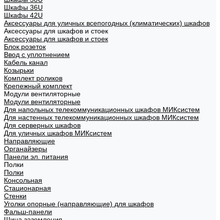
Шкафы 36U
Шкафы 42U
Аксессуары для уличных всепогодных (климатических) шкафов
Аксессуары для шкафов и стоек
Аксессуары для шкафов и стоек
Блок розеток
Ввод с уплотнением
Кабель канал
Козырьки
Комплект роликов
Крепежный комплект
Модули вентиляторные
Модули вентиляторные
Для напольных телекоммуникационных шкафов МИКсистем
Для настенных телекоммуникационных шкафов МИКсистем
Для серверных шкафов
Для уличных шкафов МИКсистем
Направляющие
Органайзеры
Панели эл. питания
Полки
Полки
Консольная
Стационарная
Стенки
Уголки опорные (направляющие) для шкафов
Фальш-панели
Шина заземления