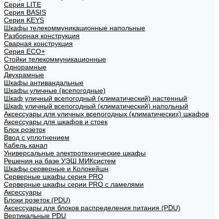
Cерия LITE
Cерия BASIS
Cерия KEYS
Шкафы телекоммуникационные напольные
Разборная конструкция
Сварная конструкция
Серия ECO+
Стойки телекоммуникационные
Однорамные
Двухрамные
Шкафы антивандальные
Шкафы уличные (всепогодные)
Шкаф уличный всепогодный (климатический) настенный
Шкаф уличный всепогодный (климатический) напольный
Аксессуары для уличных всепогодных (климатических) шкафов
Аксессуары для шкафов и стоек
Блок розеток
Ввод с уплотнением
Кабель канал
Универсальные электротехнические шкафы
Решения на базе УЭШ МИКсистем
Шкафы серверные и Колокейшн
Серверные шкафы серия PRO
Серверные шкафы серии PRO с ламелями
Аксессуары
Блоки розеток (PDU)
Аксессуары для блоков распределения питания (PDU)
Вертикальные PDU