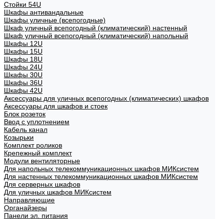
Стойки 54U
Шкафы антивандальные
Шкафы уличные (всепогодные)
Шкаф уличный всепогодный (климатический) настенный
Шкаф уличный всепогодный (климатический) напольный
Шкафы 12U
Шкафы 15U
Шкафы 18U
Шкафы 24U
Шкафы 30U
Шкафы 36U
Шкафы 42U
Аксессуары для уличных всепогодных (климатических) шкафов
Аксессуары для шкафов и стоек
Блок розеток
Ввод с уплотнением
Кабель канал
Козырьки
Комплект роликов
Крепежный комплект
Модули вентиляторные
Для напольных телекоммуникационных шкафов МИКсистем
Для настенных телекоммуникационных шкафов МИКсистем
Для серверных шкафов
Для уличных шкафов МИКсистем
Направляющие
Органайзеры
Панели эл. питания