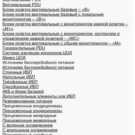
Вертикальные PDU
Блоки розеток вертикальные базовые – «В»
Блоки розеток вертикальные базовый с локальным
мониторингом – «В+»
Блоки розеток вертикальные с мониторингом каждой розетки –
«М+»
Блоки розеток вертикальные с мониторингом, контролем и
управлением каждой розеткой – «МС»
Блоки розеток вертикальные с общим мониторингом – «М»
Горизонтальные PDU
Система изоляции коридоров ЦОД
Микро ЦОД
Источники бесперебойного питания
Источники бесперебойного питания
Стоечные ИБП
Напольные ИБП
Трёхфазные ИБП
Однофазные ИБП
АКБ и блоки батарей
Дополнительные элементы для ИБП
Резервирование питания
Прецизионные кондиционеры
Прецизионные кондиционеры
Прецизионные межрядные
Прецизионные межрядные
С водяным охлаждением
С воздушным охлаждением
Прецизионные шкафные