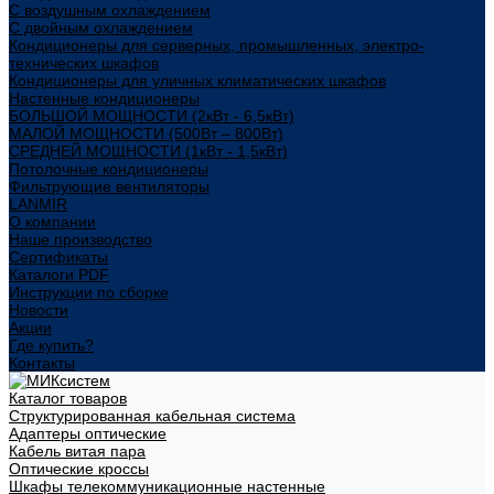
С воздушным охлаждением
С двойным охлаждением
Кондиционеры для серверных, промышленных, электро-
технических шкафов
Кондиционеры для уличных климатических шкафов
Настенные кондиционеры
БОЛЬШОЙ МОЩНОСТИ (2кВт - 6,5кВт)
МАЛОЙ МОЩНОСТИ (500Вт – 800Вт)
СРЕДНЕЙ МОЩНОСТИ (1кВт - 1,5кВт)
Потолочные кондиционеры
Фильтрующие вентиляторы
LANMIR
О компании
Наше производство
Сертификаты
Каталоги PDF
Инструкции по сборке
Новости
Акции
Где купить?
Контакты
Каталог товаров
Структурированная кабельная система
Адаптеры оптические
Кабель витая пара
Оптические кроссы
Шкафы телекоммуникационные настенные