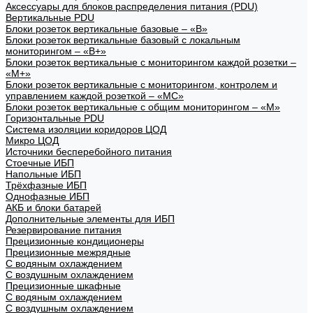
Аксессуары для блоков распределения питания (PDU)
Вертикальные PDU
Блоки розеток вертикальные базовые – «В»
Блоки розеток вертикальные базовый с локальным
мониторингом – «В+»
Блоки розеток вертикальные с мониторингом каждой розетки –
«М+»
Блоки розеток вертикальные с мониторингом, контролем и
управлением каждой розеткой – «МС»
Блоки розеток вертикальные с общим мониторингом – «М»
Горизонтальные PDU
Система изоляции коридоров ЦОД
Микро ЦОД
Источники бесперебойного питания
Стоечные ИБП
Напольные ИБП
Трёхфазные ИБП
Однофазные ИБП
АКБ и блоки батарей
Дополнительные элементы для ИБП
Резервирование питания
Прецизионные кондиционеры
Прецизионные межрядные
С водяным охлаждением
С воздушным охлаждением
Прецизионные шкафные
С водяным охлаждением
С воздушным охлаждением