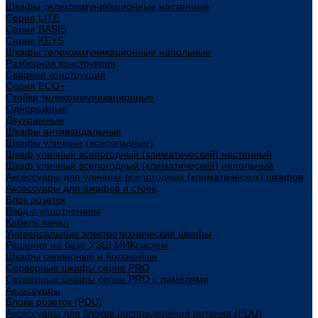
Шкафы телекоммуникационные настенные
Cерия LITE
Cерия BASIS
Cерия KEYS
Шкафы телекоммуникационные напольные
Разборная конструкция
Сварная конструкция
Серия ECO+
Стойки телекоммуникационные
Однорамные
Двухрамные
Шкафы антивандальные
Шкафы уличные (всепогодные)
Шкаф уличный всепогодный (климатический) настенный
Шкаф уличный всепогодный (климатический) напольный
Аксессуары для уличных всепогодных (климатических) шкафов
Аксессуары для шкафов и стоек
Блок розеток
Ввод с уплотнением
Кабель канал
Универсальные электротехнические шкафы
Решения на базе УЭШ МИКсистем
Шкафы серверные и Колокейшн
Серверные шкафы серия PRO
Серверные шкафы серии PRO с ламелями
Аксессуары
Блоки розеток (PDU)
Аксессуары для блоков распределения питания (PDU)