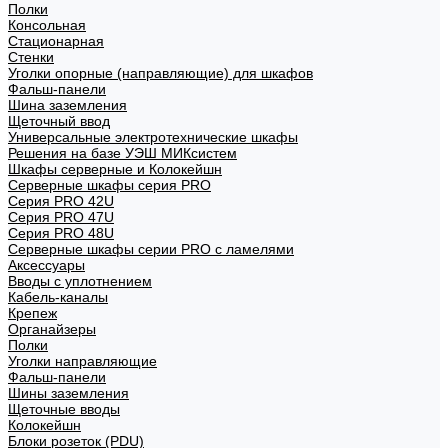
Полки
Консольная
Стационарная
Стенки
Уголки опорные (направляющие) для шкафов
Фальш-панели
Шина заземления
Щеточный ввод
Универсальные электротехнические шкафы
Решения на базе УЭШ МИКсистем
Шкафы серверные и Колокейшн
Серверные шкафы серия PRO
Серия PRO 42U
Серия PRO 47U
Серия PRO 48U
Серверные шкафы серии PRO с ламелями
Аксессуары
Вводы с уплотнением
Кабель-каналы
Крепеж
Органайзеры
Полки
Уголки направляющие
Фальш-панели
Шины заземления
Щеточные вводы
Колокейшн
Блоки розеток (PDU)