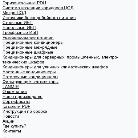
Горизонтальные PDU
Система изоляции коридоров ЦОД
Микро ЦОД
Источники бесперебойного питания
Стоечные ИБП
Напольные ИБП
Трёхфазные ИБП
Резервирование питания
Прецизионные кондиционеры
Прецизионные межрядные
Прецизионные шкафные
Кондиционеры для серверных, промышленных, электро-
технических шкафов
Кондиционеры для уличных климатических шкафов
Настенные кондиционеры
Потолочные кондиционеры
Фильтрующие вентиляторы
LANMIR
О компании
Наше производство
Сертификаты
Каталоги PDF
Инструкции по сборке
Новости
Акции
Где купить?
Контакты
...