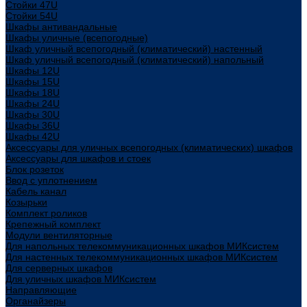
Стойки 47U
Стойки 54U
Шкафы антивандальные
Шкафы уличные (всепогодные)
Шкаф уличный всепогодный (климатический) настенный
Шкаф уличный всепогодный (климатический) напольный
Шкафы 12U
Шкафы 15U
Шкафы 18U
Шкафы 24U
Шкафы 30U
Шкафы 36U
Шкафы 42U
Аксессуары для уличных всепогодных (климатических) шкафов
Аксессуары для шкафов и стоек
Блок розеток
Ввод с уплотнением
Кабель канал
Козырьки
Комплект роликов
Крепежный комплект
Модули вентиляторные
Для напольных телекоммуникационных шкафов МИКсистем
Для настенных телекоммуникационных шкафов МИКсистем
Для серверных шкафов
Для уличных шкафов МИКсистем
Направляющие
Органайзеры