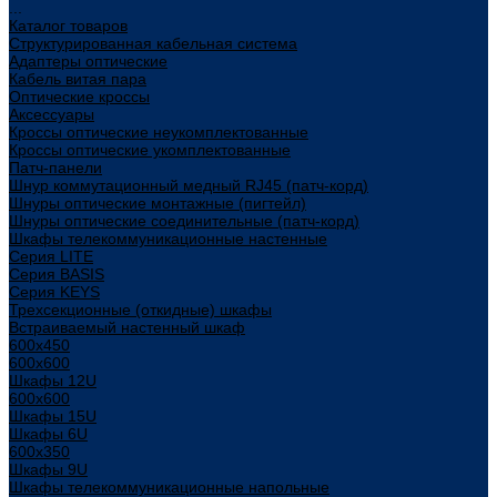
...
Каталог товаров
Структурированная кабельная система
Адаптеры оптические
Кабель витая пара
Оптические кроссы
Аксессуары
Кроссы оптические неукомплектованные
Кроссы оптические укомплектованные
Патч-панели
Шнур коммутационный медный RJ45 (патч-корд)
Шнуры оптические монтажные (пигтейл)
Шнуры оптические соединительные (патч-корд)
Шкафы телекоммуникационные настенные
Cерия LITE
Cерия BASIS
Cерия KEYS
Трехсекционные (откидные) шкафы
Встраиваемый настенный шкаф
600x450
600x600
Шкафы 12U
600x600
Шкафы 15U
Шкафы 6U
600x350
Шкафы 9U
Шкафы телекоммуникационные напольные