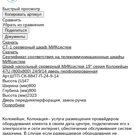
Быстрый просмотр
Копировать артикул
Сравнить
Убрать из сравнения
Поделиться
Документы
Скачать
СТ-1 серверный шкаф МИКсистем
Скачать
Сертификат соответствия на телекоммуникационные шкафы
МИКсистем
Шкаф напольный серверный МИКсистем 19" серия Колокейшн
47U (800х800) 24/9/14 дверь перфорированная
Арт.
ШТП-CК-8847-П-24-9-14
Высота (U)
47
Ширина (мм)
800
Глубина (мм)
800
Высота (мм)
2323
Дверь передняя
перфорация, замок-ручка
Подробнее
Колокейшн, Колокация– услуга размещения провайдером
оборудования клиента в своем дата-центре, подключение его к
электросети и сети интернет, обеспечение обслуживания систем
заказчика. В случае если размещаемое оборудование не