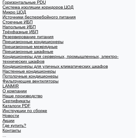
Горизонтальные PDU
Система изоляции коридоров ЦОД
Микро ЦОД
Источники бесперебойного питания
Стоечные ИБП
Напольные ИБП
Трёхфазные ИБП
Резервирование питания
Прецизионные кондиционеры
Прецизионные межрядные
Прецизионные шкафные
Кондиционеры для серверных, промышленных, электро-
технических шкафов
Кондиционеры для уличных климатических шкафов
Настенные кондиционеры
Потолочные кондиционеры
Фильтрующие вентиляторы
LANMIR
О компании
Наше производство
Сертификаты
Каталоги PDF
Инструкции по сборке
Новости
Акции
Где купить?
Контакты
...