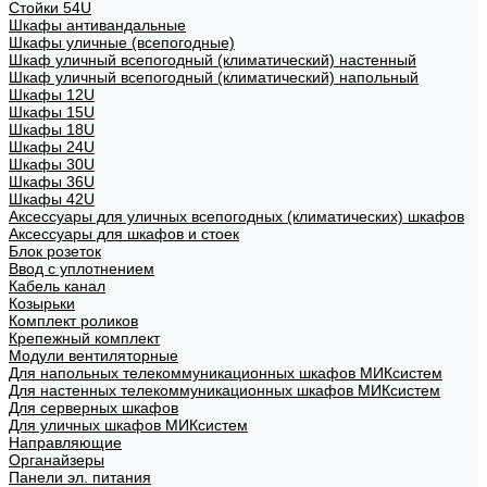
Стойки 54U
Шкафы антивандальные
Шкафы уличные (всепогодные)
Шкаф уличный всепогодный (климатический) настенный
Шкаф уличный всепогодный (климатический) напольный
Шкафы 12U
Шкафы 15U
Шкафы 18U
Шкафы 24U
Шкафы 30U
Шкафы 36U
Шкафы 42U
Аксессуары для уличных всепогодных (климатических) шкафов
Аксессуары для шкафов и стоек
Блок розеток
Ввод с уплотнением
Кабель канал
Козырьки
Комплект роликов
Крепежный комплект
Модули вентиляторные
Для напольных телекоммуникационных шкафов МИКсистем
Для настенных телекоммуникационных шкафов МИКсистем
Для серверных шкафов
Для уличных шкафов МИКсистем
Направляющие
Органайзеры
Панели эл. питания