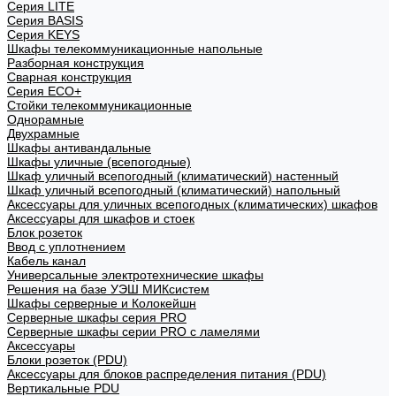
Cерия LITE
Cерия BASIS
Cерия KEYS
Шкафы телекоммуникационные напольные
Разборная конструкция
Сварная конструкция
Серия ECO+
Стойки телекоммуникационные
Однорамные
Двухрамные
Шкафы антивандальные
Шкафы уличные (всепогодные)
Шкаф уличный всепогодный (климатический) настенный
Шкаф уличный всепогодный (климатический) напольный
Аксессуары для уличных всепогодных (климатических) шкафов
Аксессуары для шкафов и стоек
Блок розеток
Ввод с уплотнением
Кабель канал
Универсальные электротехнические шкафы
Решения на базе УЭШ МИКсистем
Шкафы серверные и Колокейшн
Серверные шкафы серия PRO
Серверные шкафы серии PRO с ламелями
Аксессуары
Блоки розеток (PDU)
Аксессуары для блоков распределения питания (PDU)
Вертикальные PDU