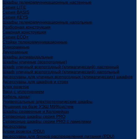
Шкафы телекоммуникационные настенные
Cерия LITE
Cерия BASIS
Cерия KEYS
Шкафы телекоммуникационные напольные
Разборная конструкция
Сварная конструкция
Серия ECO+
Стойки телекоммуникационные
Однорамные
Двухрамные
Шкафы антивандальные
Шкафы уличные (всепогодные)
Шкаф уличный всепогодный (климатический) настенный
Шкаф уличный всепогодный (климатический) напольный
Аксессуары для уличных всепогодных (климатических) шкафов
Аксессуары для шкафов и стоек
Блок розеток
Ввод с уплотнением
Кабель канал
Универсальные электротехнические шкафы
Решения на базе УЭШ МИКсистем
Шкафы серверные и Колокейшн
Серверные шкафы серия PRO
Серверные шкафы серии PRO с ламелями
Аксессуары
Блоки розеток (PDU)
Аксессуары для блоков распределения питания (PDU)