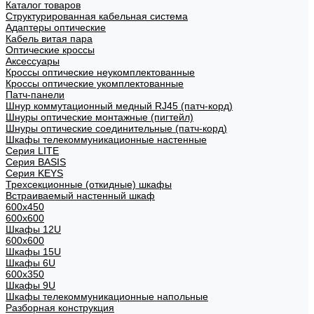
Каталог товаров
Структурированная кабельная система
Адаптеры оптические
Кабель витая пара
Оптические кроссы
Аксессуары
Кроссы оптические неукомплектованные
Кроссы оптические укомплектованные
Патч-панели
Шнур коммутационный медный RJ45 (патч-корд)
Шнуры оптические монтажные (пигтейл)
Шнуры оптические соединительные (патч-корд)
Шкафы телекоммуникационные настенные
Cерия LITE
Cерия BASIS
Cерия KEYS
Трехсекционные (откидные) шкафы
Встраиваемый настенный шкаф
600x450
600x600
Шкафы 12U
600x600
Шкафы 15U
Шкафы 6U
600x350
Шкафы 9U
Шкафы телекоммуникационные напольные
Разборная конструкция