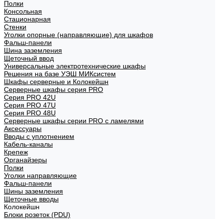
Полки
Консольная
Стационарная
Стенки
Уголки опорные (направляющие) для шкафов
Фальш-панели
Шина заземления
Щеточный ввод
Универсальные электротехнические шкафы
Решения на базе УЭШ МИКсистем
Шкафы серверные и Колокейшн
Серверные шкафы серия PRO
Серия PRO 42U
Серия PRO 47U
Серия PRO 48U
Серверные шкафы серии PRO с ламелями
Аксессуары
Вводы с уплотнением
Кабель-каналы
Крепеж
Органайзеры
Полки
Уголки направляющие
Фальш-панели
Шины заземления
Щеточные вводы
Колокейшн
Блоки розеток (PDU)