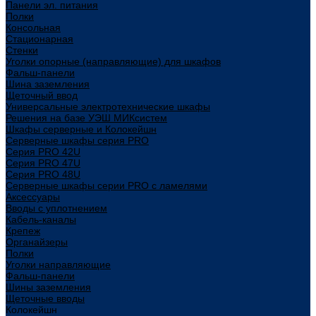
Панели эл. питания
Полки
Консольная
Стационарная
Стенки
Уголки опорные (направляющие) для шкафов
Фальш-панели
Шина заземления
Щеточный ввод
Универсальные электротехнические шкафы
Решения на базе УЭШ МИКсистем
Шкафы серверные и Колокейшн
Серверные шкафы серия PRO
Серия PRO 42U
Серия PRO 47U
Серия PRO 48U
Серверные шкафы серии PRO с ламелями
Аксессуары
Вводы с уплотнением
Кабель-каналы
Крепеж
Органайзеры
Полки
Уголки направляющие
Фальш-панели
Шины заземления
Щеточные вводы
Колокейшн