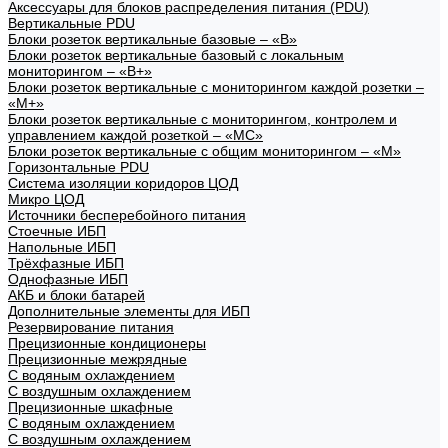
Аксессуары для блоков распределения питания (PDU)
Вертикальные PDU
Блоки розеток вертикальные базовые – «В»
Блоки розеток вертикальные базовый с локальным
мониторингом – «В+»
Блоки розеток вертикальные с мониторингом каждой розетки –
«М+»
Блоки розеток вертикальные с мониторингом, контролем и
управлением каждой розеткой – «МС»
Блоки розеток вертикальные с общим мониторингом – «М»
Горизонтальные PDU
Система изоляции коридоров ЦОД
Микро ЦОД
Источники бесперебойного питания
Стоечные ИБП
Напольные ИБП
Трёхфазные ИБП
Однофазные ИБП
АКБ и блоки батарей
Дополнительные элементы для ИБП
Резервирование питания
Прецизионные кондиционеры
Прецизионные межрядные
С водяным охлаждением
С воздушным охлаждением
Прецизионные шкафные
С водяным охлаждением
С воздушным охлаждением