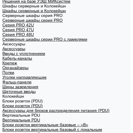
Решения на базе УЭШ МИКсистем
Шкафы серверные и Колокейшн
Шкафы серверные и Колокейшн
Серверные шкафы серия PRO
Серверные шкафы серия PRO
Серия PRO 42U
Серия PRO 47U
Серия PRO 48U
Серверные шкафы серии PRO с ламелями
Аксессуары
Аксессуары
Вводы с уплотнением
Кабель-каналы
Крепеж
Органайзеры
Полки
Уголки направляющие
Фальш-панели
Шины заземления
Щеточные вводы
Колокейшн
Блоки розеток (PDU)
Блоки розеток (PDU)
Аксессуары для блоков распределения питания (PDU)
Вертикальные PDU
Вертикальные PDU
Блоки розеток вертикальные базовые – «В»
Блоки розеток вертикальные базовый с локальным