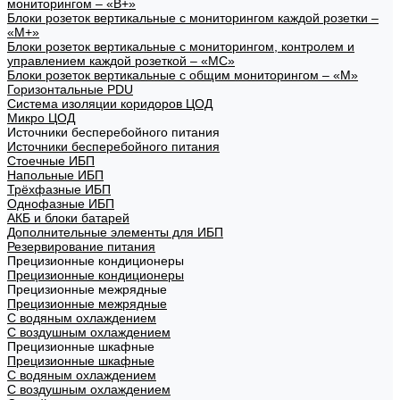
мониторингом – «В+»
Блоки розеток вертикальные с мониторингом каждой розетки –
«М+»
Блоки розеток вертикальные с мониторингом, контролем и
управлением каждой розеткой – «МС»
Блоки розеток вертикальные с общим мониторингом – «М»
Горизонтальные PDU
Система изоляции коридоров ЦОД
Микро ЦОД
Источники бесперебойного питания
Источники бесперебойного питания
Стоечные ИБП
Напольные ИБП
Трёхфазные ИБП
Однофазные ИБП
АКБ и блоки батарей
Дополнительные элементы для ИБП
Резервирование питания
Прецизионные кондиционеры
Прецизионные кондиционеры
Прецизионные межрядные
Прецизионные межрядные
С водяным охлаждением
С воздушным охлаждением
Прецизионные шкафные
Прецизионные шкафные
С водяным охлаждением
С воздушным охлаждением