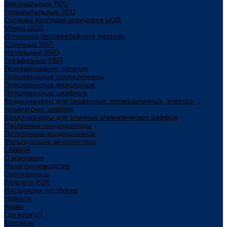
Вертикальные PDU
Горизонтальные PDU
Система изоляции коридоров ЦОД
Микро ЦОД
Источники бесперебойного питания
Стоечные ИБП
Напольные ИБП
Трёхфазные ИБП
Резервирование питания
Прецизионные кондиционеры
Прецизионные межрядные
Прецизионные шкафные
Кондиционеры для серверных, промышленных, электро-
технических шкафов
Кондиционеры для уличных климатических шкафов
Настенные кондиционеры
Потолочные кондиционеры
Фильтрующие вентиляторы
LANMIR
О компании
Наше производство
Сертификаты
Каталоги PDF
Инструкции по сборке
Новости
Акции
Где купить?
Контакты