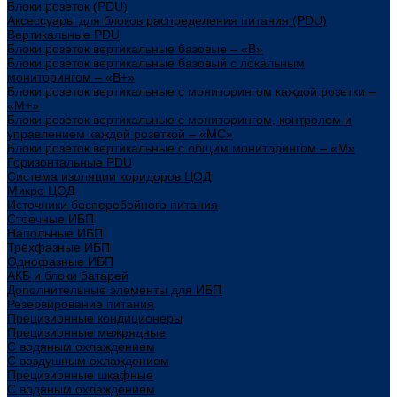
Блоки розеток (PDU)
Аксессуары для блоков распределения питания (PDU)
Вертикальные PDU
Блоки розеток вертикальные базовые – «В»
Блоки розеток вертикальные базовый с локальным
мониторингом – «В+»
Блоки розеток вертикальные с мониторингом каждой розетки –
«М+»
Блоки розеток вертикальные с мониторингом, контролем и
управлением каждой розеткой – «МС»
Блоки розеток вертикальные с общим мониторингом – «М»
Горизонтальные PDU
Система изоляции коридоров ЦОД
Микро ЦОД
Источники бесперебойного питания
Стоечные ИБП
Напольные ИБП
Трёхфазные ИБП
Однофазные ИБП
АКБ и блоки батарей
Дополнительные элементы для ИБП
Резервирование питания
Прецизионные кондиционеры
Прецизионные межрядные
С водяным охлаждением
С воздушным охлаждением
Прецизионные шкафные
С водяным охлаждением