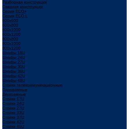
Разборная конструкция
Сварная конструкция
Серия ECO+
Серия ECO L
600x600
600x800
600х1000
600х1200
800x800
800х1000
800х1200
Шкафы 18U
Шкафы 24U
Шкафы 27U
Шкафы 30U
Шкафы 36U
Шкафы 42U
Шкафы 48U
Стойки телекоммуникационные
Однорамные
Двухрамные
Стойки 17U
Стойки 24U
Стойки 27U
Стойки 33U
Стойки 37U
Стойки 42U
Стойки 45U