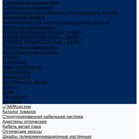
С воздушным охлаждением
С двойным охлаждением
Кондиционеры для серверных, промышленных, электро-
технических шкафов
Кондиционеры для уличных климатических шкафов
Настенные кондиционеры
БОЛЬШОЙ МОЩНОСТИ (2кВт - 6,5кВт)
МАЛОЙ МОЩНОСТИ (500Вт – 800Вт)
СРЕДНЕЙ МОЩНОСТИ (1кВт - 1,5кВт)
Потолочные кондиционеры
Фильтрующие вентиляторы
LANMIR
О компании
Наше производство
Сертификаты
Каталоги PDF
Инструкции по сборке
Новости
Акции
Где купить?
Контакты
Каталог товаров
Структурированная кабельная система
Адаптеры оптические
Кабель витая пара
Оптические кроссы
Шкафы телекоммуникационные настенные