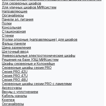
Для серверных шкафов
Для уличных шкафов МИКсистем
Направляющие
Органайзеры
Панели эл. питания
Полки
Консольная
Стационарная
Стенки
Уголки опорные (направляющие) для шкафов
Фальш-панели
Шина заземления
Щеточный ввод
Универсальные электротехнические шкафы
Решения на базе УЭШ МИКсистем
Шкафы серверные и Колокейшн
Серверные шкафы серия PRO
Серия PRO 42U
Серия PRO 47U
Серия PRO 48U
Серверные шкафы серии PRO с ламелями
Аксессуары
Вводы с уплотнением
Кабель-каналы
Крепеж
Органайзеры