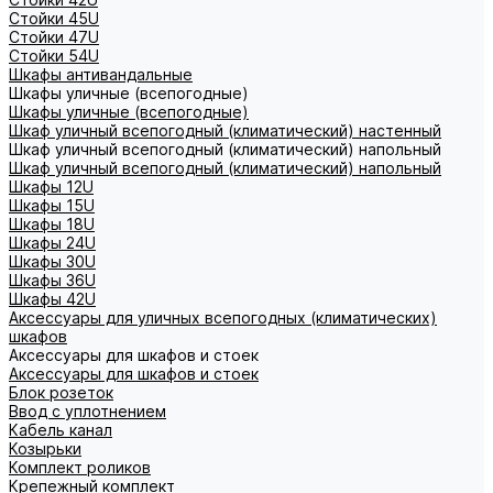
Стойки 45U
Стойки 47U
Стойки 54U
Шкафы антивандальные
Шкафы уличные (всепогодные)
Шкафы уличные (всепогодные)
Шкаф уличный всепогодный (климатический) настенный
Шкаф уличный всепогодный (климатический) напольный
Шкаф уличный всепогодный (климатический) напольный
Шкафы 12U
Шкафы 15U
Шкафы 18U
Шкафы 24U
Шкафы 30U
Шкафы 36U
Шкафы 42U
Аксессуары для уличных всепогодных (климатических)
шкафов
Аксессуары для шкафов и стоек
Аксессуары для шкафов и стоек
Блок розеток
Ввод с уплотнением
Кабель канал
Козырьки
Комплект роликов
Крепежный комплект