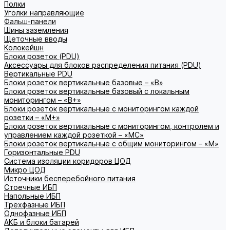
Полки
Уголки направляющие
Фальш-панели
Шины заземления
Щеточные вводы
Колокейшн
Блоки розеток (PDU)
Аксессуары для блоков распределения питания (PDU)
Вертикальные PDU
Блоки розеток вертикальные базовые – «В»
Блоки розеток вертикальные базовый с локальным
мониторингом – «В+»
Блоки розеток вертикальные с мониторингом каждой
розетки – «М+»
Блоки розеток вертикальные с мониторингом, контролем и
управлением каждой розеткой – «МС»
Блоки розеток вертикальные с общим мониторингом – «М»
Горизонтальные PDU
Система изоляции коридоров ЦОД
Микро ЦОД
Источники бесперебойного питания
Стоечные ИБП
Напольные ИБП
Трёхфазные ИБП
Однофазные ИБП
АКБ и блоки батарей