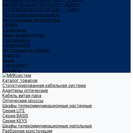
МАЛОЙ МОЩНОСТИ (500Вт – 800Вт)
СРЕДНЕЙ МОЩНОСТИ (1кВт - 1,5кВт)
Потолочные кондиционеры
Фильтрующие вентиляторы
LANMIR
О компании
Наше производство
Сертификаты
Каталоги PDF
Инструкции по сборке
Новости
Акции
Где купить?
Контакты
Каталог товаров
Структурированная кабельная система
Адаптеры оптические
Кабель витая пара
Оптические кроссы
Шкафы телекоммуникационные настенные
Cерия LITE
Cерия BASIS
Cерия KEYS
Шкафы телекоммуникационные напольные
Разборная конструкция