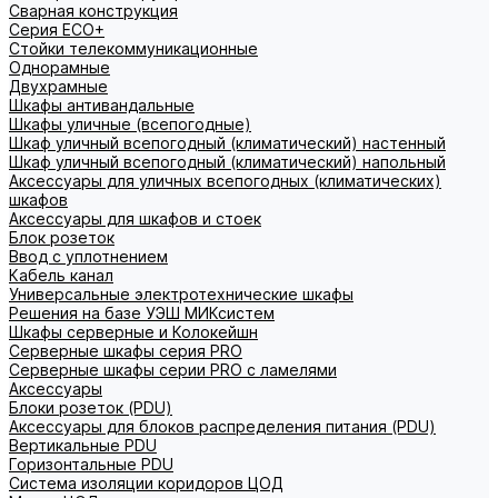
Сварная конструкция
Серия ECO+
Стойки телекоммуникационные
Однорамные
Двухрамные
Шкафы антивандальные
Шкафы уличные (всепогодные)
Шкаф уличный всепогодный (климатический) настенный
Шкаф уличный всепогодный (климатический) напольный
Аксессуары для уличных всепогодных (климатических)
шкафов
Аксессуары для шкафов и стоек
Блок розеток
Ввод с уплотнением
Кабель канал
Универсальные электротехнические шкафы
Решения на базе УЭШ МИКсистем
Шкафы серверные и Колокейшн
Серверные шкафы серия PRO
Серверные шкафы серии PRO с ламелями
Аксессуары
Блоки розеток (PDU)
Аксессуары для блоков распределения питания (PDU)
Вертикальные PDU
Горизонтальные PDU
Система изоляции коридоров ЦОД