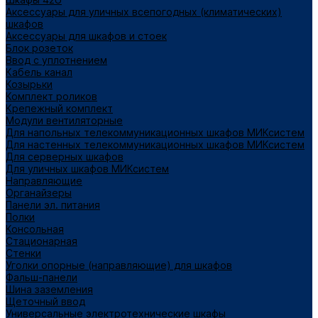
Аксессуары для уличных всепогодных (климатических)
шкафов
Аксессуары для шкафов и стоек
Блок розеток
Ввод с уплотнением
Кабель канал
Козырьки
Комплект роликов
Крепежный комплект
Модули вентиляторные
Для напольных телекоммуникационных шкафов МИКсистем
Для настенных телекоммуникационных шкафов МИКсистем
Для серверных шкафов
Для уличных шкафов МИКсистем
Направляющие
Органайзеры
Панели эл. питания
Полки
Консольная
Стационарная
Стенки
Уголки опорные (направляющие) для шкафов
Фальш-панели
Шина заземления
Щеточный ввод
Универсальные электротехнические шкафы