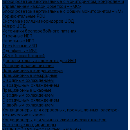
Блоки розеток вертикальные с мониторингом, контролем и
управлением каждой розеткой – «МС»
Блоки розеток вертикальные с общим мониторингом – «М»
Горизонтальные PDU
Система изоляции коридоров ЦОД
Микро ЦОД
Источники бесперебойного питания
Стоечные ИБП
Напольные ИБП
Трёхфазные ИБП
Однофазные ИБП
АКБ и блоки батарей
Дополнительные элементы для ИБП
Резервирование питания
Прецизионные кондиционеры
Прецизионные межрядные
С водяным охлаждением
С воздушным охлаждением
Прецизионные шкафные
С водяным охлаждением
С воздушным охлаждением
С двойным охлаждением
Кондиционеры для серверных, промышленных, электро-
технических шкафов
Кондиционеры для уличных климатических шкафов
Настенные кондиционеры
БОЛЬШОЙ МОЩНОСТИ (2кВт - 6,5кВт)