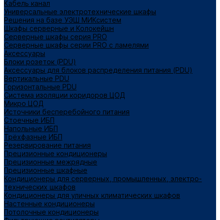
Кабель канал
Универсальные электротехнические шкафы
Решения на базе УЭШ МИКсистем
Шкафы серверные и Колокейшн
Серверные шкафы серия PRO
Серверные шкафы серии PRO с ламелями
Аксессуары
Блоки розеток (PDU)
Аксессуары для блоков распределения питания (PDU)
Вертикальные PDU
Горизонтальные PDU
Система изоляции коридоров ЦОД
Микро ЦОД
Источники бесперебойного питания
Стоечные ИБП
Напольные ИБП
Трёхфазные ИБП
Резервирование питания
Прецизионные кондиционеры
Прецизионные межрядные
Прецизионные шкафные
Кондиционеры для серверных, промышленных, электро-
технических шкафов
Кондиционеры для уличных климатических шкафов
Настенные кондиционеры
Потолочные кондиционеры