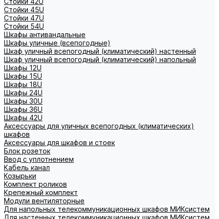
Стойки 42U
Стойки 45U
Стойки 47U
Стойки 54U
Шкафы антивандальные
Шкафы уличные (всепогодные)
Шкаф уличный всепогодный (климатический) настенный
Шкаф уличный всепогодный (климатический) напольный
Шкафы 12U
Шкафы 15U
Шкафы 18U
Шкафы 24U
Шкафы 30U
Шкафы 36U
Шкафы 42U
Аксессуары для уличных всепогодных (климатических)
шкафов
Аксессуары для шкафов и стоек
Блок розеток
Ввод с уплотнением
Кабель канал
Козырьки
Комплект роликов
Крепежный комплект
Модули вентиляторные
Для напольных телекоммуникационных шкафов МИКсистем
Для настенных телекоммуникационных шкафов МИКсистем