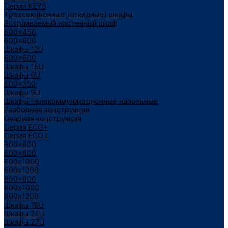
Cерия KEYS
Трехсекционные (откидные) шкафы
Встраиваемый настенный шкаф
600x450
600x600
Шкафы 12U
600x600
Шкафы 15U
Шкафы 6U
600x350
Шкафы 9U
Шкафы телекоммуникационные напольные
Разборная конструкция
Сварная конструкция
Серия ECO+
Серия ECO L
600x600
600x800
600х1000
600х1200
800x800
800х1000
800х1200
Шкафы 18U
Шкафы 24U
Шкафы 27U