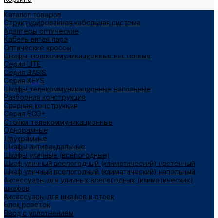
Каталог товаров
Структурированная кабельная система
Адаптеры оптические
Кабель витая пара
Оптические кроссы
Шкафы телекоммуникационные настенные
Cерия LITE
Cерия BASIS
Cерия KEYS
Шкафы телекоммуникационные напольные
Разборная конструкция
Сварная конструкция
Серия ECO+
Стойки телекоммуникационные
Однорамные
Двухрамные
Шкафы антивандальные
Шкафы уличные (всепогодные)
Шкаф уличный всепогодный (климатический) настенный
Шкаф уличный всепогодный (климатический) напольный
Аксессуары для уличных всепогодных (климатических)
шкафов
Аксессуары для шкафов и стоек
Блок розеток
Ввод с уплотнением