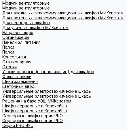
Модули вентиляторные
Модули вентиляторные
Для напольных телекоммуникационных шкафов МИКсистем
Для настенных телекоммуникационных шкафов МИКсистем
Для серверных шкафов
Для уличных шкафов МИКсистем
Направляющие
Органайзеры
Панели эл. питания
Полки
Полки
Консольная
Стационарная
Стенки
Уголки опорные (направляющие) для шкафов
Фальш-панели
Шина заземления
Щеточный ввод
Универсальные электротехнические шкафы
Универсальные электротехнические шкафы
Решения на базе УЭШ МИКсистем
Шкафы серверные и Колокейшн
Шкафы серверные и Колокейшн
Серверные шкафы серия PRO
Серверные шкафы серия PRO
Серия PRO 42U