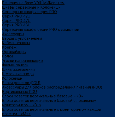
Решения на базе УЭШ МИКсистем
Шкафы серверные и Колокейшн
Серверные шкафы серия PRO
Серия PRO 42U
Серия PRO 47U
Серия PRO 48U
Серверные шкафы серии PRO с ламелями
Аксессуары
Вводы с уплотнением
Кабель-каналы
Крепеж
Органайзеры
Полки
Уголки направляющие
Фальш-панели
Шины заземления
Щеточные вводы
Колокейшн
Блоки розеток (PDU)
Аксессуары для блоков распределения питания (PDU)
Вертикальные PDU
Блоки розеток вертикальные базовые – «В»
Блоки розеток вертикальные базовый с локальным
мониторингом – «В+»
Блоки розеток вертикальные с мониторингом каждой
розетки – «М+»