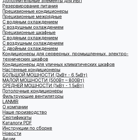
Дополнительные элементы для ИБП
Резервирование питания
Прецизионные кондиционеры
Прецизионные межрядные
С водяным охлаждением
С воздушным охлаждением
Прецизионные шкафные
С водяным охлаждением
С воздушным охлаждением
С двойным охлаждением
Кондиционеры для серверных, промышленных, электро-
технических шкафов
Кондиционеры для уличных климатических шкафов
Настенные кондиционеры
БОЛЬШОЙ МОЩНОСТИ (2кВт - 6,5кВт)
МАЛОЙ МОЩНОСТИ (500Вт – 800Вт)
СРЕДНЕЙ МОЩНОСТИ (1кВт - 1,5кВт)
Потолочные кондиционеры
Фильтрующие вентиляторы
LANMIR
О компании
Наше производство
Сертификаты
Каталоги PDF
Инструкции по сборке
Новости
Акции