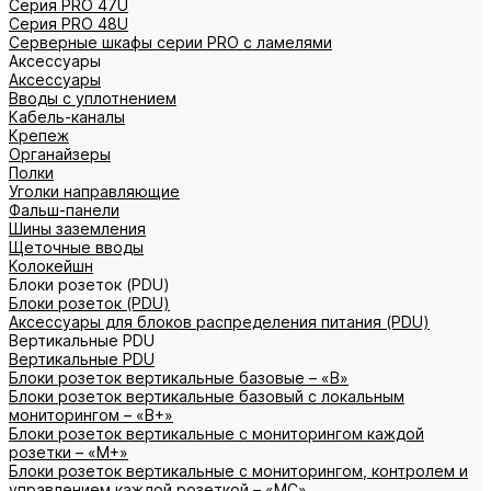
Серия PRO 47U
Серия PRO 48U
Серверные шкафы серии PRO с ламелями
Аксессуары
Аксессуары
Вводы с уплотнением
Кабель-каналы
Крепеж
Органайзеры
Полки
Уголки направляющие
Фальш-панели
Шины заземления
Щеточные вводы
Колокейшн
Блоки розеток (PDU)
Блоки розеток (PDU)
Аксессуары для блоков распределения питания (PDU)
Вертикальные PDU
Вертикальные PDU
Блоки розеток вертикальные базовые – «В»
Блоки розеток вертикальные базовый с локальным
мониторингом – «В+»
Блоки розеток вертикальные с мониторингом каждой
розетки – «М+»
Блоки розеток вертикальные с мониторингом, контролем и
управлением каждой розеткой – «МС»