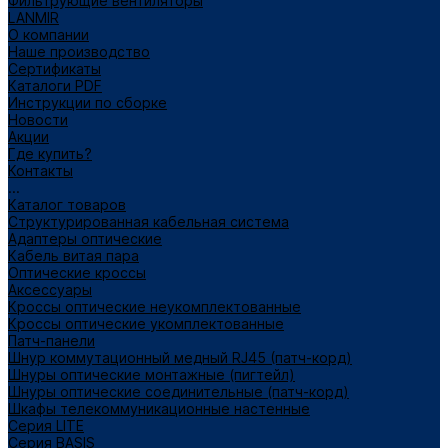
Фильтрующие вентиляторы
LANMIR
О компании
Наше производство
Сертификаты
Каталоги PDF
Инструкции по сборке
Новости
Акции
Где купить?
Контакты
...
Каталог товаров
Структурированная кабельная система
Адаптеры оптические
Кабель витая пара
Оптические кроссы
Аксессуары
Кроссы оптические неукомплектованные
Кроссы оптические укомплектованные
Патч-панели
Шнур коммутационный медный RJ45 (патч-корд)
Шнуры оптические монтажные (пигтейл)
Шнуры оптические соединительные (патч-корд)
Шкафы телекоммуникационные настенные
Cерия LITE
Cерия BASIS