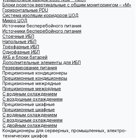
Блоки розеток вертикальные с общим мониторингом – «М»
Горизонтальные PDU
Система изоляции коридоров ЦОД
Микро ЦОД
Источники бесперебойного питания
Источники бесперебойного питания
Стоечные ИБП
Напольные ИБП
Трёхфазные ИБП
Однофазные ИБП
АКБ и блоки батарей
Дополнительные элементы для ИБП
Резервирование питания
Прецизионные кондиционеры
Прецизионные кондиционеры
Прецизионные межрядные
Прецизионные межрядные
С водяным охлаждением
С воздушным охлаждением
Прецизионные шкафные
Прецизионные шкафные
С водяным охлаждением
С воздушным охлаждением
С двойным охлаждением
Кондиционеры для серверных, промышленных, электро-
технических шкафов