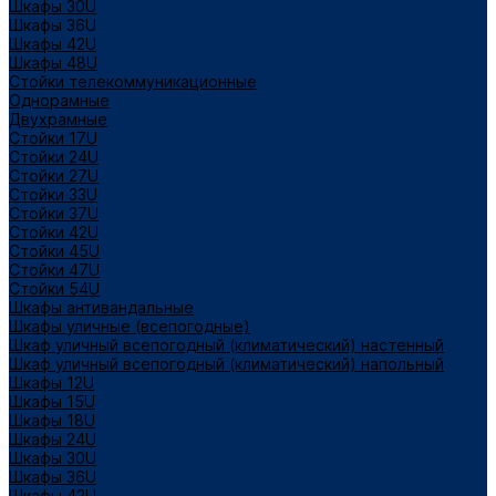
Шкафы 30U
Шкафы 36U
Шкафы 42U
Шкафы 48U
Стойки телекоммуникационные
Однорамные
Двухрамные
Стойки 17U
Стойки 24U
Стойки 27U
Стойки 33U
Стойки 37U
Стойки 42U
Стойки 45U
Стойки 47U
Стойки 54U
Шкафы антивандальные
Шкафы уличные (всепогодные)
Шкаф уличный всепогодный (климатический) настенный
Шкаф уличный всепогодный (климатический) напольный
Шкафы 12U
Шкафы 15U
Шкафы 18U
Шкафы 24U
Шкафы 30U
Шкафы 36U
Шкафы 42U