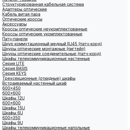
Структурированная кабельная система
Адаптеры оптические
Кабель витая пара
Оптические кроссы
Аксессуары
Кроссы оптические неукомплектованные
Кроссы оптические укомплектованные
Патч-панели
Шнур коммутационный медный RJ45 (патч-корд)
Шнуры оптические монтажные (пигтейл)
Шнуры оптические соединительные (патч-корд)
Шкафы телекоммуникационные настенные
Cерия LITE
Cерия BASIS
Cерия KEYS
Трехсекционные (откидные) шкафы
Встраиваемый настенный шкаф
600x450
600x600
Шкафы 12U
600x600
Шкафы 15U
Шкафы 6U
600x350
Шкафы 9U
Шкафы телекоммуникационные напольные