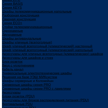
Cерия BASIS
Cерия KEYS
Шкафы телекоммуникационные напольные
Разборная конструкция
Сварная конструкция
Серия ECO+
Стойки телекоммуникационные
Однорамные
Двухрамные
Шкафы антивандальные
Шкафы уличные (всепогодные)
Шкаф уличный всепогодный (климатический) настенный
Шкаф уличный всепогодный (климатический) напольный
Аксессуары для уличных всепогодных (климатических) шкафов
Аксессуары для шкафов и стоек
Блок розеток
Ввод с уплотнением
Кабель канал
Универсальные электротехнические шкафы
Решения на базе УЭШ МИКсистем
Шкафы серверные и Колокейшн
Серверные шкафы серия PRO
Серверные шкафы серии PRO с ламелями
Аксессуары
Блоки розеток (PDU)
Аксессуары для блоков распределения питания (PDU)
Вертикальные PDU
Горизонтальные PDU