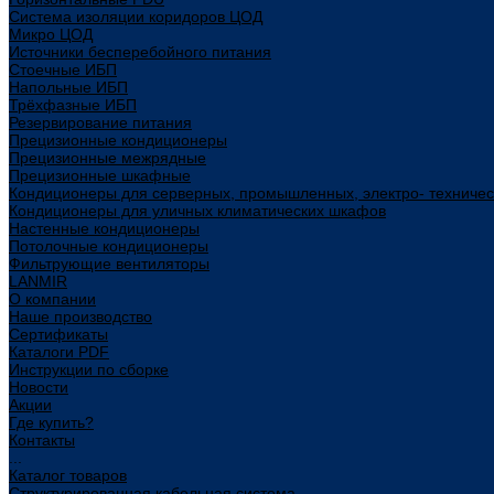
Система изоляции коридоров ЦОД
Микро ЦОД
Источники бесперебойного питания
Стоечные ИБП
Напольные ИБП
Трёхфазные ИБП
Резервирование питания
Прецизионные кондиционеры
Прецизионные межрядные
Прецизионные шкафные
Кондиционеры для серверных, промышленных, электро- техниче
Кондиционеры для уличных климатических шкафов
Настенные кондиционеры
Потолочные кондиционеры
Фильтрующие вентиляторы
LANMIR
О компании
Наше производство
Сертификаты
Каталоги PDF
Инструкции по сборке
Новости
Акции
Где купить?
Контакты
...
Каталог товаров
Структурированная кабельная система