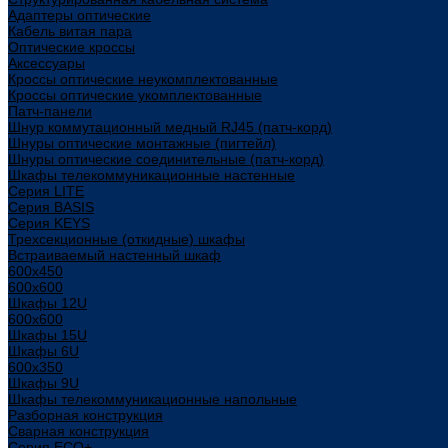
Адаптеры оптические
Кабель витая пара
Оптические кроссы
Аксессуары
Кроссы оптические неукомплектованные
Кроссы оптические укомплектованные
Патч-панели
Шнур коммутационный медный RJ45 (патч-корд)
Шнуры оптические монтажные (пигтейл)
Шнуры оптические соединительные (патч-корд)
Шкафы телекоммуникационные настенные
Cерия LITE
Cерия BASIS
Cерия KEYS
Трехсекционные (откидные) шкафы
Встраиваемый настенный шкаф
600x450
600x600
Шкафы 12U
600x600
Шкафы 15U
Шкафы 6U
600x350
Шкафы 9U
Шкафы телекоммуникационные напольные
Разборная конструкция
Сварная конструкция
Серия ECO+