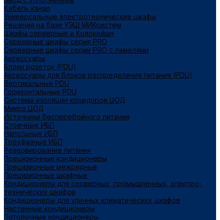
Кабель канал
Универсальные электротехнические шкафы
Решения на базе УЭШ МИКсистем
Шкафы серверные и Колокейшн
Серверные шкафы серия PRO
Серверные шкафы серии PRO с ламелями
Аксессуары
Блоки розеток (PDU)
Аксессуары для блоков распределения питания (PDU)
Вертикальные PDU
Горизонтальные PDU
Система изоляции коридоров ЦОД
Микро ЦОД
Источники бесперебойного питания
Стоечные ИБП
Напольные ИБП
Трёхфазные ИБП
Резервирование питания
Прецизионные кондиционеры
Прецизионные межрядные
Прецизионные шкафные
Кондиционеры для серверных, промышленных, электро-
технических шкафов
Кондиционеры для уличных климатических шкафов
Настенные кондиционеры
Потолочные кондиционеры