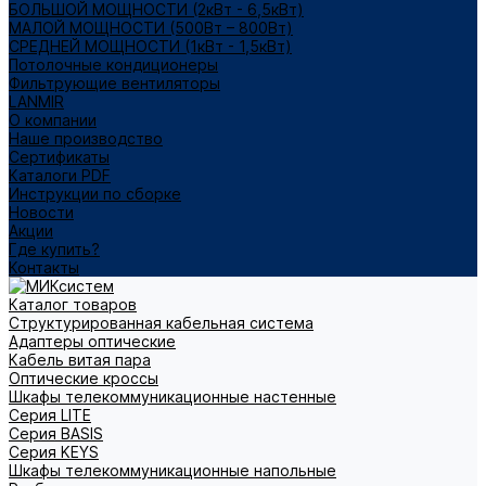
БОЛЬШОЙ МОЩНОСТИ (2кВт - 6,5кВт)
МАЛОЙ МОЩНОСТИ (500Вт – 800Вт)
СРЕДНЕЙ МОЩНОСТИ (1кВт - 1,5кВт)
Потолочные кондиционеры
Фильтрующие вентиляторы
LANMIR
О компании
Наше производство
Сертификаты
Каталоги PDF
Инструкции по сборке
Новости
Акции
Где купить?
Контакты
Каталог товаров
Структурированная кабельная система
Адаптеры оптические
Кабель витая пара
Оптические кроссы
Шкафы телекоммуникационные настенные
Cерия LITE
Cерия BASIS
Cерия KEYS
Шкафы телекоммуникационные напольные