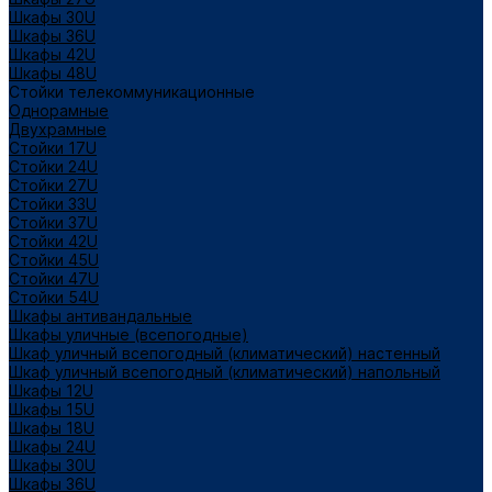
Шкафы 30U
Шкафы 36U
Шкафы 42U
Шкафы 48U
Стойки телекоммуникационные
Однорамные
Двухрамные
Стойки 17U
Стойки 24U
Стойки 27U
Стойки 33U
Стойки 37U
Стойки 42U
Стойки 45U
Стойки 47U
Стойки 54U
Шкафы антивандальные
Шкафы уличные (всепогодные)
Шкаф уличный всепогодный (климатический) настенный
Шкаф уличный всепогодный (климатический) напольный
Шкафы 12U
Шкафы 15U
Шкафы 18U
Шкафы 24U
Шкафы 30U
Шкафы 36U