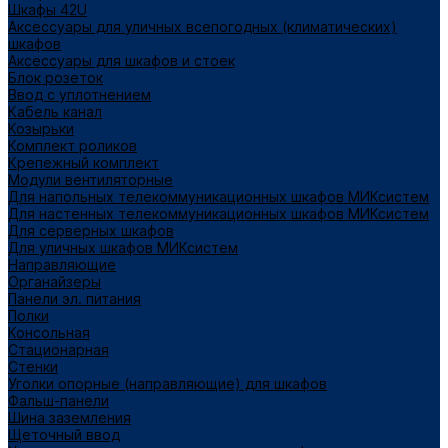
Шкафы 42U
Аксессуары для уличных всепогодных (климатических)
шкафов
Аксессуары для шкафов и стоек
Блок розеток
Ввод с уплотнением
Кабель канал
Козырьки
Комплект роликов
Крепежный комплект
Модули вентиляторные
Для напольных телекоммуникационных шкафов МИКсистем
Для настенных телекоммуникационных шкафов МИКсистем
Для серверных шкафов
Для уличных шкафов МИКсистем
Направляющие
Органайзеры
Панели эл. питания
Полки
Консольная
Стационарная
Стенки
Уголки опорные (направляющие) для шкафов
Фальш-панели
Шина заземления
Щеточный ввод