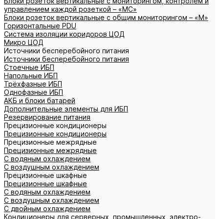
Блоки розеток вертикальные с мониторингом, контролем и
управлением каждой розеткой – «МС»
Блоки розеток вертикальные с общим мониторингом – «М»
Горизонтальные PDU
Система изоляции коридоров ЦОД
Микро ЦОД
Источники бесперебойного питания
Источники бесперебойного питания
Стоечные ИБП
Напольные ИБП
Трёхфазные ИБП
Однофазные ИБП
АКБ и блоки батарей
Дополнительные элементы для ИБП
Резервирование питания
Прецизионные кондиционеры
Прецизионные кондиционеры
Прецизионные межрядные
Прецизионные межрядные
С водяным охлаждением
С воздушным охлаждением
Прецизионные шкафные
Прецизионные шкафные
С водяным охлаждением
С воздушным охлаждением
С двойным охлаждением
Кондиционеры для серверных, промышленных, электро-