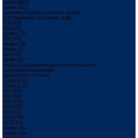
Cерия BASIS
Cерия KEYS
Трехсекционные (откидные) шкафы
Встраиваемый настенный шкаф
600x450
600x600
Шкафы 12U
600x600
Шкафы 15U
Шкафы 6U
600x350
Шкафы 9U
Шкафы телекоммуникационные напольные
Разборная конструкция
Сварная конструкция
Серия ECO+
Серия ECO L
600x600
600x800
600х1000
600х1200
800x800
800х1000
800х1200
Шкафы 18U
Шкафы 24U
Шкафы 27U