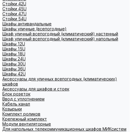
Стойки 42U
Стойки 45U
Стойки 47U
Стойки 54U
Шкафы антивандальные
Шкафы уличные (всепогодные)
Шкаф уличный всепогодный (климатический) настенный
Шкаф уличный всепогодный (климатический) напольный
Шкафы 12U
Шкафы 15U
Шкафы 18U
Шкафы 24U
Шкафы 30U
Шкафы 36U
Шкафы 42U
Аксессуары для уличных всепогодных (климатических)
шкафов
Аксессуары для шкафов и стоек
Блок розеток
Ввод с уплотнением
Кабель канал
Козырьки
Комплект роликов
Крепежный комплект
Модули вентиляторные
Для напольных телекоммуникационных шкафов МИКсистем