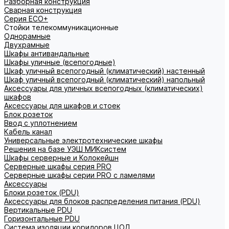
Разборная конструкция
Сварная конструкция
Серия ECO+
Стойки телекоммуникационные
Однорамные
Двухрамные
Шкафы антивандальные
Шкафы уличные (всепогодные)
Шкаф уличный всепогодный (климатический) настенный
Шкаф уличный всепогодный (климатический) напольный
Аксессуары для уличных всепогодных (климатических)
шкафов
Аксессуары для шкафов и стоек
Блок розеток
Ввод с уплотнением
Кабель канал
Универсальные электротехнические шкафы
Решения на базе УЭШ МИКсистем
Шкафы серверные и Колокейшн
Серверные шкафы серия PRO
Серверные шкафы серии PRO с ламелями
Аксессуары
Блоки розеток (PDU)
Аксессуары для блоков распределения питания (PDU)
Вертикальные PDU
Горизонтальные PDU
Система изоляции коридоров ЦОД