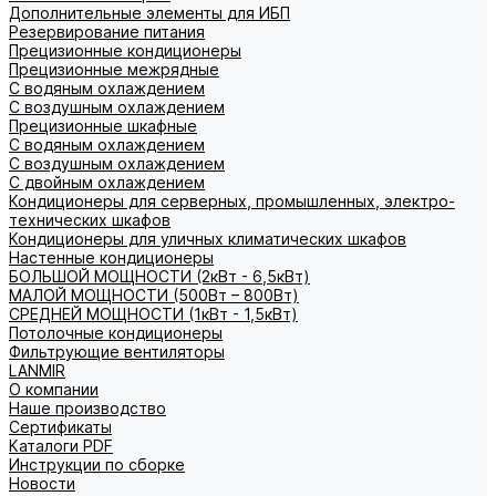
Дополнительные элементы для ИБП
Резервирование питания
Прецизионные кондиционеры
Прецизионные межрядные
С водяным охлаждением
С воздушным охлаждением
Прецизионные шкафные
С водяным охлаждением
С воздушным охлаждением
С двойным охлаждением
Кондиционеры для серверных, промышленных, электро-
технических шкафов
Кондиционеры для уличных климатических шкафов
Настенные кондиционеры
БОЛЬШОЙ МОЩНОСТИ (2кВт - 6,5кВт)
МАЛОЙ МОЩНОСТИ (500Вт – 800Вт)
СРЕДНЕЙ МОЩНОСТИ (1кВт - 1,5кВт)
Потолочные кондиционеры
Фильтрующие вентиляторы
LANMIR
О компании
Наше производство
Сертификаты
Каталоги PDF
Инструкции по сборке
Новости