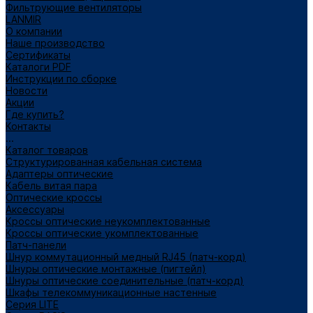
Фильтрующие вентиляторы
LANMIR
О компании
Наше производство
Сертификаты
Каталоги PDF
Инструкции по сборке
Новости
Акции
Где купить?
Контакты
...
Каталог товаров
Структурированная кабельная система
Адаптеры оптические
Кабель витая пара
Оптические кроссы
Аксессуары
Кроссы оптические неукомплектованные
Кроссы оптические укомплектованные
Патч-панели
Шнур коммутационный медный RJ45 (патч-корд)
Шнуры оптические монтажные (пигтейл)
Шнуры оптические соединительные (патч-корд)
Шкафы телекоммуникационные настенные
Cерия LITE