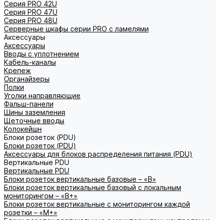
Серия PRO 42U
Серия PRO 47U
Серия PRO 48U
Серверные шкафы серии PRO с ламелями
Аксессуары
Аксессуары
Вводы с уплотнением
Кабель-каналы
Крепеж
Органайзеры
Полки
Уголки направляющие
Фальш-панели
Шины заземления
Щеточные вводы
Колокейшн
Блоки розеток (PDU)
Блоки розеток (PDU)
Аксессуары для блоков распределения питания (PDU)
Вертикальные PDU
Вертикальные PDU
Блоки розеток вертикальные базовые – «В»
Блоки розеток вертикальные базовый с локальным
мониторингом – «В+»
Блоки розеток вертикальные с мониторингом каждой
розетки – «М+»