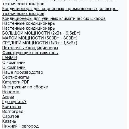
технических шкафов
Кондиционеры для серверных, промышленных, электро-
технических шкафов
Кондиционеры для уличных климатических шкафов
Настенные кондиционеры
Настенные кондиционеры
БОЛЬШОЙ МОЩНОСТИ (2кВт - 6,5кВт)
МАЛОЙ МОЩНОСТИ (500Вт – 800Вт)
СРЕДНЕЙ МОЩНОСТИ (1кВт - 1,5кВт)
Потолочные кондиционеры
Фильтрующие вентиляторы
LANMIR
О компании
О компании
Наше производство
Сертификаты
Каталоги PDF
Инструкции по сборке
Новости
Акции
Где купить?
Контакты
Волгоград
Саратов
Казань
Нижний Новгород