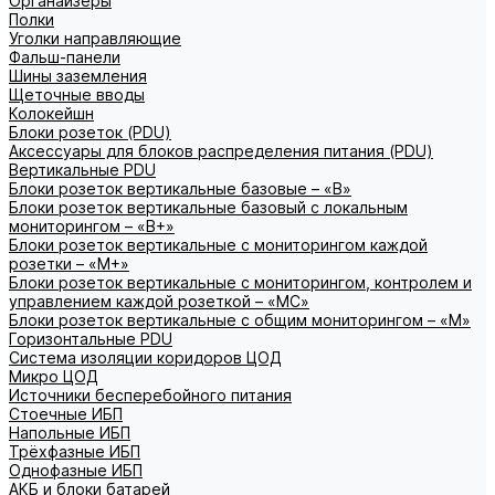
Органайзеры
Полки
Уголки направляющие
Фальш-панели
Шины заземления
Щеточные вводы
Колокейшн
Блоки розеток (PDU)
Аксессуары для блоков распределения питания (PDU)
Вертикальные PDU
Блоки розеток вертикальные базовые – «В»
Блоки розеток вертикальные базовый с локальным
мониторингом – «В+»
Блоки розеток вертикальные с мониторингом каждой
розетки – «М+»
Блоки розеток вертикальные с мониторингом, контролем и
управлением каждой розеткой – «МС»
Блоки розеток вертикальные с общим мониторингом – «М»
Горизонтальные PDU
Система изоляции коридоров ЦОД
Микро ЦОД
Источники бесперебойного питания
Стоечные ИБП
Напольные ИБП
Трёхфазные ИБП
Однофазные ИБП
АКБ и блоки батарей