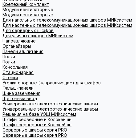
Крепежный комплект
Модули вентиляторные
Модули вентиляторные
Для напольных телекоммуникационных шкафов МИКсистем
Для настенных телекоммуникационных шкафов МИКсистем
Для серверных шкафов
Для уличных шкафов МИКсистем
Направляющие
Органайзеры
Панели эл. питания
Полки
Полки
Консольная
Стационарная
Стенки
Уголки опорные (направляющие) для шкафов
Фальш-панели
Шина заземления
Щеточный ввод
Универсальные электротехнические шкафы
Универсальные электротехнические шкафы
Решения на базе УЭШ МИКсистем
Шкафы серверные и Колокейшн
Шкафы серверные и Колокейшн
Серверные шкафы серия PRO
Серверные шкафы серия PRO