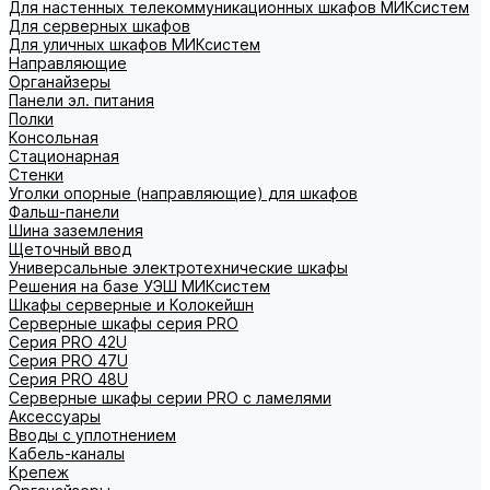
Для настенных телекоммуникационных шкафов МИКсистем
Для серверных шкафов
Для уличных шкафов МИКсистем
Направляющие
Органайзеры
Панели эл. питания
Полки
Консольная
Стационарная
Стенки
Уголки опорные (направляющие) для шкафов
Фальш-панели
Шина заземления
Щеточный ввод
Универсальные электротехнические шкафы
Решения на базе УЭШ МИКсистем
Шкафы серверные и Колокейшн
Серверные шкафы серия PRO
Серия PRO 42U
Серия PRO 47U
Серия PRO 48U
Серверные шкафы серии PRO с ламелями
Аксессуары
Вводы с уплотнением
Кабель-каналы
Крепеж