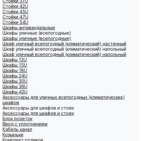
Стойки 37U
Стойки 42U
Стойки 45U
Стойки 47U
Стойки 54U
Шкафы антивандальные
Шкафы уличные (всепогодные)
Шкафы уличные (всепогодные)
Шкаф уличный всепогодный (климатический) настенный
Шкаф уличный всепогодный (климатический) напольный
Шкаф уличный всепогодный (климатический) напольный
Шкафы 12U
Шкафы 15U
Шкафы 18U
Шкафы 24U
Шкафы 30U
Шкафы 36U
Шкафы 42U
Аксессуары для уличных всепогодных (климатических)
шкафов
Аксессуары для шкафов и стоек
Аксессуары для шкафов и стоек
Блок розеток
Ввод с уплотнением
Кабель канал
Козырьки
Комплект роликов