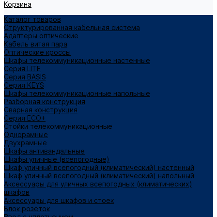
Корзина
Каталог товаров
Структурированная кабельная система
Адаптеры оптические
Кабель витая пара
Оптические кроссы
Шкафы телекоммуникационные настенные
Cерия LITE
Cерия BASIS
Cерия KEYS
Шкафы телекоммуникационные напольные
Разборная конструкция
Сварная конструкция
Серия ECO+
Стойки телекоммуникационные
Однорамные
Двухрамные
Шкафы антивандальные
Шкафы уличные (всепогодные)
Шкаф уличный всепогодный (климатический) настенный
Шкаф уличный всепогодный (климатический) напольный
Аксессуары для уличных всепогодных (климатических)
шкафов
Аксессуары для шкафов и стоек
Блок розеток
Ввод с уплотнением