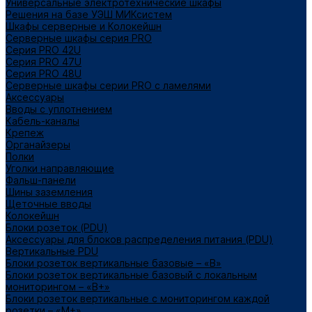
Универсальные электротехнические шкафы
Решения на базе УЭШ МИКсистем
Шкафы серверные и Колокейшн
Серверные шкафы серия PRO
Серия PRO 42U
Серия PRO 47U
Серия PRO 48U
Серверные шкафы серии PRO с ламелями
Аксессуары
Вводы с уплотнением
Кабель-каналы
Крепеж
Органайзеры
Полки
Уголки направляющие
Фальш-панели
Шины заземления
Щеточные вводы
Колокейшн
Блоки розеток (PDU)
Аксессуары для блоков распределения питания (PDU)
Вертикальные PDU
Блоки розеток вертикальные базовые – «В»
Блоки розеток вертикальные базовый с локальным
мониторингом – «В+»
Блоки розеток вертикальные с мониторингом каждой
розетки – «М+»