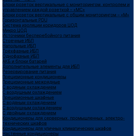
Блоки розеток вертикальные с мониторингом, контролем и
управлением каждой розеткой – «МС»
Блоки розеток вертикальные с общим мониторингом – «М»
Горизонтальные PDU
Система изоляции коридоров ЦОД
Микро ЦОД
Источники бесперебойного питания
Стоечные ИБП
Напольные ИБП
Трёхфазные ИБП
Однофазные ИБП
АКБ и блоки батарей
Дополнительные элементы для ИБП
Резервирование питания
Прецизионные кондиционеры
Прецизионные межрядные
С водяным охлаждением
С воздушным охлаждением
Прецизионные шкафные
С водяным охлаждением
С воздушным охлаждением
С двойным охлаждением
Кондиционеры для серверных, промышленных, электро-
технических шкафов
Кондиционеры для уличных климатических шкафов
Настенные кондиционеры