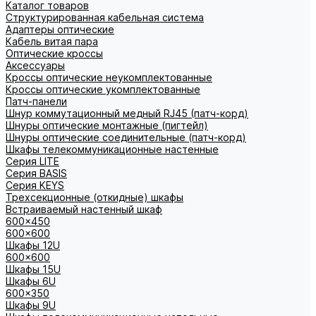
Каталог товаров
Структурированная кабельная система
Адаптеры оптические
Кабель витая пара
Оптические кроссы
Аксессуары
Кроссы оптические неукомплектованные
Кроссы оптические укомплектованные
Патч-панели
Шнур коммутационный медный RJ45 (патч-корд)
Шнуры оптические монтажные (пигтейл)
Шнуры оптические соединительные (патч-корд)
Шкафы телекоммуникационные настенные
Cерия LITE
Cерия BASIS
Cерия KEYS
Трехсекционные (откидные) шкафы
Встраиваемый настенный шкаф
600x450
600x600
Шкафы 12U
600x600
Шкафы 15U
Шкафы 6U
600x350
Шкафы 9U